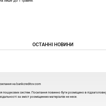
а лише до 1 травня.
ОСТАННІ НОВИНИ
силання на bankcreditov.com
ля пошукових систем. Посилання повинно бути розміщено в підзаголовку
відальності за зміст розміщенних матеріалів не несе.