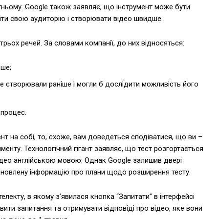
тньому. Google також заявляє, що інструмент може бути
ти свою аудиторію і створювати відео швидше.
рьох речей. За словами компанії, до них відносяться:
ьше;
не створювали раніше і могли б дослідити можливість його
 процес.
нт на собі, то, схоже, вам доведеться сподіватися, що ви –
менту. Технологічний гігант заявляє, що тест розгортається
 відео англійською мовою. Однак Google залишив двері
оновлену інформацію про плани щодо розширення тесту.
лекту, в якому з’явилася кнопка “Запитати” в інтерфейсі
ити запитання та отримувати відповіді про відео, яке вони