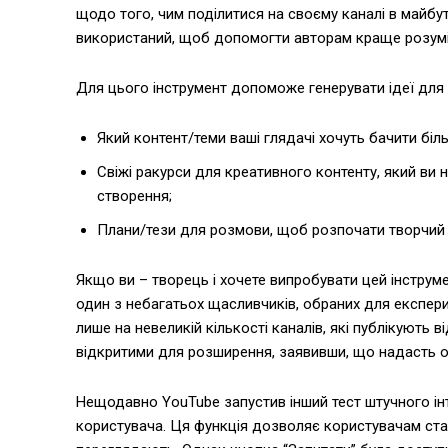
щодо того, чим поділитися на своєму каналі в майбу
використаний, щоб допомогти авторам краще розумі
Для цього інструмент допоможе генерувати ідеї для т
Який контент/теми ваші глядачі хочуть бачити біл
Свіжі ракурси для креативного контенту, який ви 
створення;
Плани/тези для розмови, щоб розпочати творчий
Якщо ви – творець і хочете випробувати цей інструме
один з небагатьох щасливчиків, обраних для експери
лише на невеликій кількості каналів, які публікують
відкритими для розширення, заявивши, що надасть 
Нещодавно YouTube запустив інший тест штучного інте
користувача. Ця функція дозволяє користувачам став