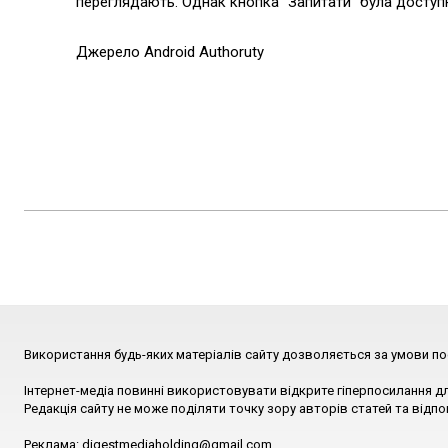
переглядають. Однак кнопка “Запитати” була доступн
Джерело Android Authoruty
Використання будь-яких матеріалів сайту дозволяється за умови по
Інтернет-медіа повинні використовувати відкрите гіперпосилання д
Редакція сайту не може поділяти точку зору авторів статей та відпо
Реклама: digestmediaholding@gmail.com