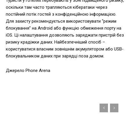
Туристи у готелях перебувають у зоні підвищеного ризику,
оскільки там часто трапляються кібератаки через
постійний потік гостей з конфіденційною інформацією.
Для захисту рекомендується використовувати “режим
блокування” на Android або функцію обмеження порту на
iOS. Ці налаштування дозволяють заряджати пристрій без
ризику крадіжки даних. Найбезпечніший спосіб –
користуватися власним зовнішнім акумулятором або USB-
блокувальником даних при зарядці поза домом.
Джерело Phone Arena