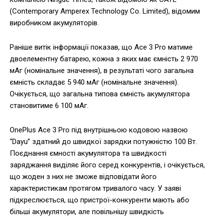
(Contemporary Amperex Technology Co. Limited), відомим
виробником акумуляторів.
Раніше витік інформації показав, що Ace 3 Pro матиме
двоелементну батарею, кожна з яких має ємність 2 970
мАг (номінальне значення), в результаті чого загальна
ємність складає 5 940 мАг (номінальне значення).
Очікується, що загальна типова ємність акумулятора
становитиме 6 100 мАг.
OnePlus Ace 3 Pro під внутрішньою кодовою назвою
“Dayu” здатний до швидкої зарядки потужністю 100 Вт.
Поєднання ємності акумулятора та швидкості
заряджання виділяє його серед конкурентів, і очікується,
що жоден з них не зможе відповідати його
характеристикам протягом тривалого часу. У заяві
підкреслюється, що пристрої-конкуренти мають або
більші акумулятори, але повільнішу швидкість