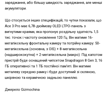
заряджання, або більшу швидкість заряджання, але менші
акумулятори.
Що стосується інших специфікацій, то чутки показали, що
Ace 3 Pro має 6,78-дюймову OLED LTPO-панель з
вигнутими краями, яка пропонує роздільну здатність 1,5
тис. точок і частоту оновлення 120 Гц. Він матиме 16-
мегапіксельну фронтальну камеру та потрійну камеру: 50-
мегапіксельна (основна, з OIS) + 8-мегапіксельна
(надширококутна) + 2-мегапіксельна (макро). Під капотом
пристрій буде оснащений чипсетом Snapdragon 8 Gen 3, 16
ГБ оперативної та 1 ТБ постійної пам’яті. Він матиме
металеву середню рамку і буде доступний зі скляною,
шкіряною та керамічною задньою панеллю.
Джерело Gizmochina