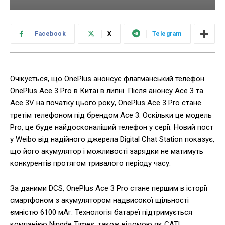
Facebook
X
Telegram
Очікується, що OnePlus анонсує флагманський телефон
OnePlus Ace 3 Pro в Китаї в липні. Після анонсу Ace 3 та
Ace 3V на початку цього року, OnePlus Ace 3 Pro стане
третім телефоном під брендом Ace 3. Оскільки це модель
Pro, це буде найдосконаліший телефон у серії. Новий пост
у Weibo від надійного джерела Digital Chat Station показує,
що його акумулятор і можливості зарядки не матимуть
конкурентів протягом тривалого періоду часу.
За даними DCS, OnePlus Ace 3 Pro стане першим в історії
смартфоном з акумулятором надвисокої щільності
ємністю 6100 мАг. Технологія батареї підтримується
компанією Ningde Times, також відомою як CATL