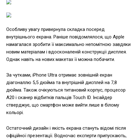
Особливу увагу привернула складка посеред
внутрішнього екрана. Раніше повідомлялося, що Apple
намагалася зробити її максимально непомітною завдяки
новим матеріалам і вдосконаленій конструкції дисплея.
Однак навіть на нових макетах її можна побачити.
За чутками, iPhone Ultra отримає зовнішній екран
діагоналлю 5,5 дюйма та внутрішній дисплей на 7,8
дюйма. Також очікуються титановий корпус, процесор
A20 і сканер відбитків пальців Touch ID. Інсайдер
стверджує, що смартфон може вийти лише в білому
кольорі.
Остаточний дизайн і якість екрана стануть відомі після
офіційної презентації. Водночас експерти припускають,