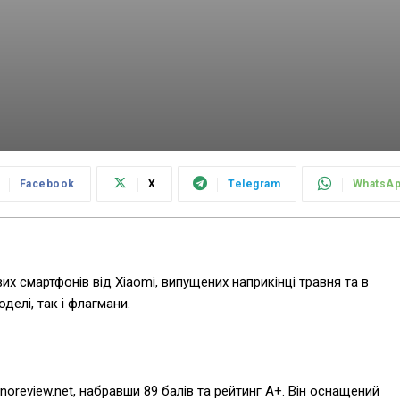
Facebook
X
Telegram
WhatsA
вих смартфонів від Xiaomi, випущених наприкінці травня та в
делі, так і флагмани.
noreview.net, набравши 89 балів та рейтинг А+. Він оснащений