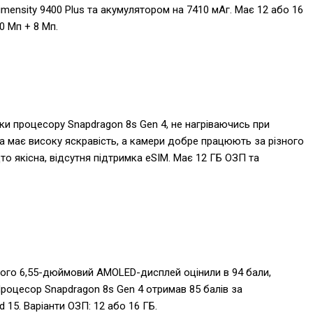
ensity 9400 Plus та акумулятором на 7410 мАг. Має 12 або 16
0 Мп + 8 Мп.
и процесору Snapdragon 8s Gen 4, не нагріваючись при
 має високу яскравість, а камери добре працюють за різного
о якісна, відсутня підтримка eSIM. Має 12 ГБ ОЗП та
 Його 6,55-дюймовий AMOLED-дисплей оцінили в 94 бали,
 Процесор Snapdragon 8s Gen 4 отримав 85 балів за
 15. Варіанти ОЗП: 12 або 16 ГБ.