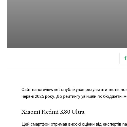
Сайт nanoreview.net опублікував результати тестів но
червні 2025 року. До рейтингу увійшли як бюджетні мо
Xiaomi Redmi K80 Ultra
Цей смартфон отримав високі оцінки від експертів na