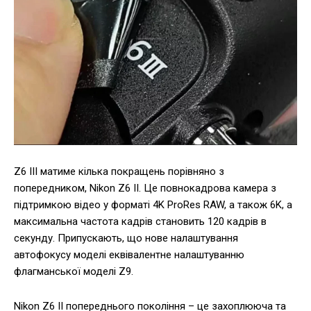
Z6 III матиме кілька покращень порівняно з
попередником, Nikon Z6 II. Це повнокадрова камера з
підтримкою відео у форматі 4K ProRes RAW, а також 6K, а
максимальна частота кадрів становить 120 кадрів в
секунду. Припускають, що нове налаштування
автофокусу моделі еквівалентне налаштуванню
флагманської моделі Z9.
Nikon Z6 II попереднього покоління – це захоплююча та