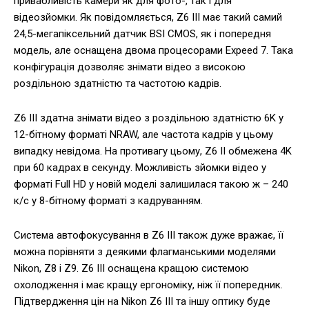
привабливість камери як для фото-, так і для
відеозйомки. Як повідомляється, Z6 III має такий самий
24,5-мегапіксельний датчик BSI CMOS, як і попередня
модель, але оснащена двома процесорами Expeed 7. Така
конфігурація дозволяє знімати відео з високою
роздільною здатністю та частотою кадрів.
Z6 III здатна знімати відео з роздільною здатністю 6K у
12-бітному форматі NRAW, але частота кадрів у цьому
випадку невідома. На противагу цьому, Z6 II обмежена 4K
при 60 кадрах в секунду. Можливість зйомки відео у
форматі Full HD у новій моделі залишилася такою ж – 240
к/с у 8-бітному форматі з кадруванням.
Система автофокусування в Z6 III також дуже вражає, її
можна порівняти з деякими флагманськими моделями
Nikon, Z8 і Z9. Z6 III оснащена кращою системою
охолодження і має кращу ергономіку, ніж її попередник.
Підтвердження цін на Nikon Z6 III та іншу оптику буде