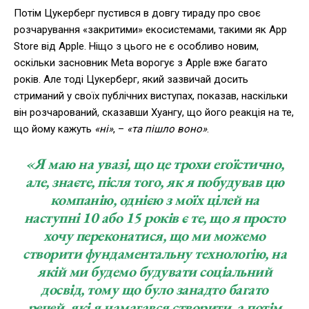
Потім Цукерберг пустився в довгу тираду про своє
розчарування «закритими» екосистемами, такими як App
Store від Apple. Ніщо з цього не є особливо новим,
оскільки засновник Meta ворогує з Apple вже багато
років. Але тоді Цукерберг, який зазвичай досить
стриманий у своїх публічних виступах, показав, наскільки
він розчарований, сказавши Хуангу, що його реакція на те,
що йому кажуть
«ні»
, –
«та пішло воно»
.
«Я маю на увазі, що це трохи егоїстично,
але, знаєте, після того, як я побудував цю
компанію, однією з моїх цілей на
наступні 10 або 15 років є те, що я просто
хочу переконатися, що ми можемо
створити фундаментальну технологію, на
якій ми будемо будувати соціальний
досвід, тому що було занадто багато
речей, які я намагався створити, а потім