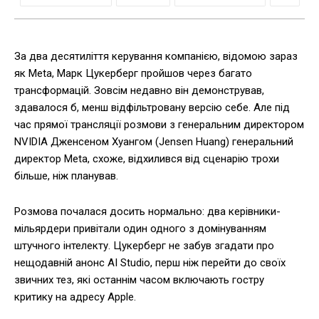
За два десятиліття керування компанією, відомою зараз
як Meta, Марк Цукерберг пройшов через багато
трансформацій. Зовсім недавно він демонстрував,
здавалося б, менш відфільтровану версію себе. Але під
час прямої трансляції розмови з генеральним директором
NVIDIA Дженсеном Хуангом (Jensen Huang) генеральний
директор Meta, схоже, відхилився від сценарію трохи
більше, ніж планував.
Розмова почалася досить нормально: два керівники-
мільярдери привітали один одного з домінуванням
штучного інтелекту. Цукерберг не забув згадати про
нещодавній анонс AI Studio, перш ніж перейти до своїх
звичних тез, які останнім часом включають гостру
критику на адресу Apple.