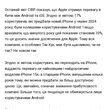
Останній звіт CIRP показує, що Apple отримує перевагу в
битві між Android та iOS. Згідно зі звітом, 17%
користувачів, які придбали новий iPhone у червні 2024
року, були колишніми користувачами Android. І якщо
врахувати, що минулого року цей показник становив 10%,
то це досить значне досягнення для Apple. Тому вся
компанія, а особливо Тім Кук, має бути щасливою, чи не
так? Не зовсім так.
Згідно зі звітом, користувачі, які переходять на iPhone,
віддають перевагу не найновішим і найдорожчим
моделям iPhone 15s, а старішим iPhone, випущеним кілька
років тому, які можна придбати за більш доступною
ціною. Це, звичайно, означає зниження прибутковості
компанії. Більше того, ця тенденція не обмежується лише
користувачами Android.