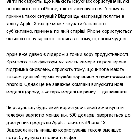
Звіти показують, що кількість існуючих користувачів, які
оновлюють свої iPhone, також зменшується. У чому ж
причина такої ситуації? Відповідь насправді полягає в
успіху Apple. Хоча це може звучати банально і
суб’єктивно, причина, по якій старіші iPhone користуються
більшою популярністю, полягає в тому, що вони чудові.
Apple вже давно є лідером з точки зору продуктивності.
Крім того, такі фактори, як якість камери та розширена
підтримка оновлень, сприяють тому, що iPhone мають
значно довший термін служби порівняно з пристроями на
Android. Однак це не заважає компанії випускати нові
моделі щороку, а «старі» моделі на ринку — дешевшати.
Як результат, будь-який користувач, який хоче купити
телефон вартістю менше ніж 500 доларів, звертається до
доступних продуктів Apple, таких як iPhone 13.
Задоволеність нинішніх користувачів також зменшує
потребу купувати новий телефон.