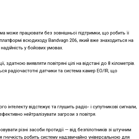
ма може працювати без зовнішньої підтримки, що робить її
 платформі всюдиходу Bandvagn 206, який вже знаходиться на
надійність у бойових умовах.
 здатною виявляти повітряні цілі на відстані до 8 кілометрів.
ься радіочастотні датчики та система камер EO/IR, що
го інтелекту відстежує та глушить радіо- і супутникові сигнали,
фективно нейтралізувати загрози з повітря.
вувати різні засоби протидії — від безпілотників зі штучним
 Ця гнучкість робить систему надзвичайно універсальною для