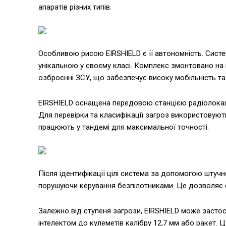
апаратів різних типів.
Особливою рисою EIRSHIELD є її автономність. Систе
унікальною у своєму класі. Комплекс змонтовано на
озброєнні ЗСУ, що забезпечує високу мобільність та 
EIRSHIELD оснащена передовою станцією радіолокації,
Для перевірки та класифікації загроз використовуют
працюють у тандемі для максимальної точності.
Після ідентифікації цілі система за допомогою штучно
порушуючи керування безпілотниками. Це дозволяє е
Залежно від ступеня загрози, EIRSHIELD може застосо
інтелектом до кулеметів калібру 12,7 мм або ракет.