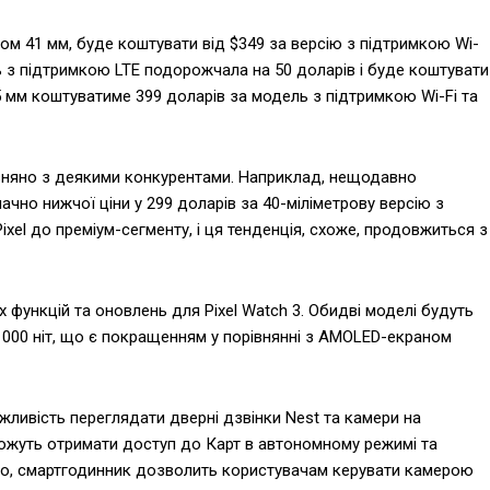
м 41 мм, буде коштувати від $349 за версію з підтримкою Wi-
ь з підтримкою LTE подорожчала на 50 доларів і буде коштувати
45 мм коштуватиме 399 доларів за модель з підтримкою Wi-Fi та
івняно з деякими конкурентами. Наприклад, нещодавно
чно нижчої ціни у 299 доларів за 40-міліметрову версію з
ixel до преміум-сегменту, і ця тенденція, схоже, продовжиться з
х функцій та оновлень для Pixel Watch 3. Обидві моделі будуть
 000 ніт, що є покращенням у порівнянні з AMOLED-екраном
ожливість переглядати дверні дзвінки Nest та камери на
можуть отримати доступ до Карт в автономному режимі та
того, смартгодинник дозволить користувачам керувати камерою