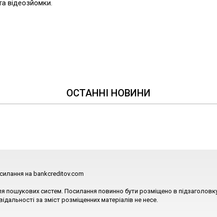
та відеозйомки.
ОСТАННІ НОВИНИ
силання на bankcreditov.com
ля пошукових систем. Посилання повинно бути розміщено в підзаголовку
відальності за зміст розміщенних матеріалів не несе.