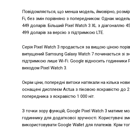
Повідомляється, що менша модель, ймовірно, розміро
Fi, без змін порівняно з попередником. Однак модел
449 доларів. Більший Pixel Watch 3 XL з діагоналлю 
499 доларів за версію з підтримкою LTE.
Серія Pixel Watch 3 продається за вищою ціною пор
випущений Samsung Galaxy Watch 7 починається зі зна
підтримкою лише Wi-Fi. Google відносить годинники P
виходом Pixel Watch 3.
Окрім ціни, попередні витоки натякали на кілька нови
оснащені дисплеєм Actua з піковою яскравістю до 2
попередника з яскравістю 1 000 ніт.
З точки зору функцій, Google Pixel Watch 3 матиме м
годиннику для додаткової зручності. Користувачі з
використовувати Google Wallet для платежів. Крім 