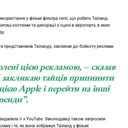
икористання у фільмі фільтра сепії, що робить Таїланд
тиці костюми та декорації у сцені в аеропорту, в яких
ду.
ти представників Таїланду, закликав до бойкоту реклами.
олені цією рекламою, – сказав
“Я закликаю тайців припинити
ією Apple і перейти на інші
ренди”.
 видалила її з YouTube. Законодавці також запросили
ламу і те, як вона зображує Таїланд у фільмі.