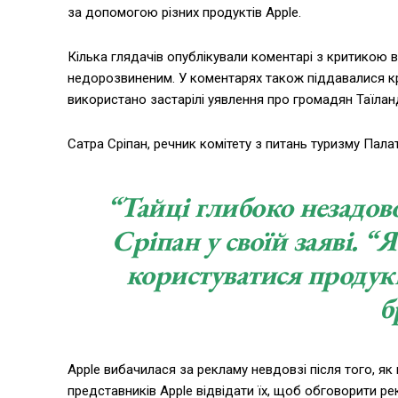
за допомогою різних продуктів Apple.
Кілька глядачів опублікували коментарі з критикою в
недорозвиненим. У коментарях також піддавалися кри
використано застарілі уявлення про громадян Таїлан
Сатра Сріпан, речник комітету з питань туризму Пала
“Тайці глибоко незадов
Сріпан у своїй заяві. 
користуватися продукц
б
Apple вибачилася за рекламу невдовзі після того, як
представників Apple відвідати їх, щоб обговорити рек