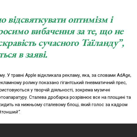
 відсвяткувати оптимізм і
росимо вибачення за те, що не
кравість сучасного Таїланду”,
ься в заяві.
у. У травні Apple відкликала рекламу, яка, за словами AdAge,
рекламному ролику показано гігантський пневматичний прес,
истовуються у творчій діяльності, зокрема музичні
фотоапаратуру. Сталева дробарка розрівнює все на площині та
 сидить на нижньому сталевому блоці, який голос за кадром
айтонший”
.