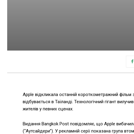
Apple відкликала останній короткометражний фільм зі 
відбувається в Таїланді. Технологічний гігант вилуч
жителів у певних сценах.
Видання Bangkok Post повідомляє, що Apple вибачила
(“Аутсайдери”). У рекламній серії показана група вт