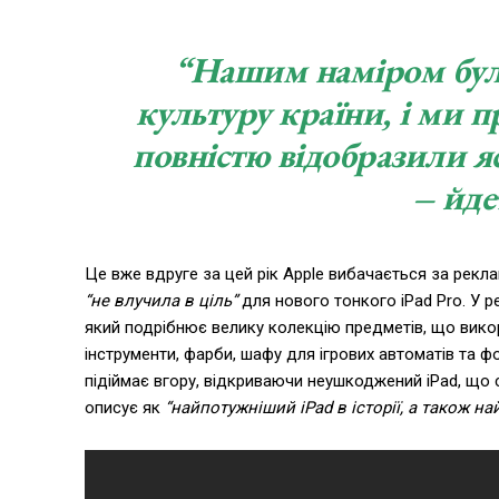
“Нашим наміром було
культуру країни, і ми п
повністю відобразили яс
– йдет
Це вже вдруге за цей рік Apple вибачається за реклам
“не влучила в ціль”
для нового тонкого iPad Pro. У 
який подрібнює велику колекцію предметів, що викор
інструменти, фарби, шафу для ігрових автоматів та 
підіймає вгору, відкриваючи неушкоджений iPad, що
описує як
“найпотужніший iPad в історії, а також н