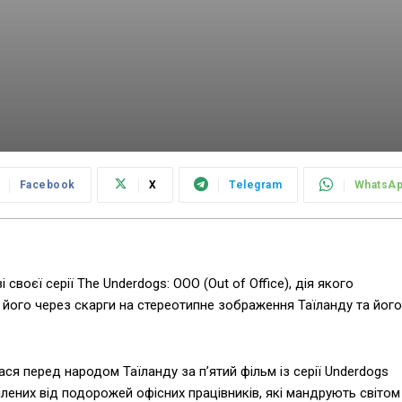
Facebook
X
Telegram
WhatsA
своєї серії The Underdogs: OOO (Out of Office), дія якого
ив його через скарги на стереотипне зображення Таїланду та його
ся перед народом Таїланду за п’ятий фільм із серії Underdogs
омлених від подорожей офісних працівників, які мандрують світом