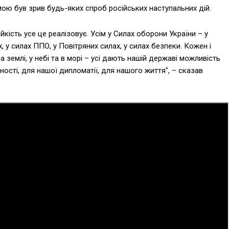
ою був зрив будь-яких спроб російських наступальних дій.
йкість усе це реалізовує. Усім у Силах оборони України – у
, у силах ППО, у Повітряних силах, у силах безпеки. Кожен і
а землі, у небі та в морі – усі дають нашій державі можливість
ості, для нашої дипломатії, для нашого життя", – сказав