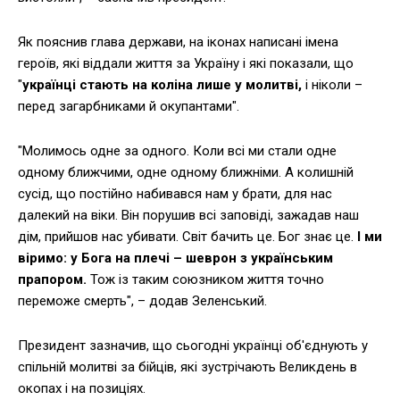
Як пояснив глава держави, на іконах написані імена
героїв, які віддали життя за Україну і які показали, що
"
українці стають на коліна лише у молитві,
і ніколи –
перед загарбниками й окупантами".
"Молимось одне за одного. Коли всі ми стали одне
одному ближчими, одне одному ближніми. А колишній
сусід, що постійно набивався нам у брати, для нас
далекий на віки. Він порушив всі заповіді, зажадав наш
дім, прийшов нас убивати. Світ бачить це. Бог знає це.
І ми
віримо: у Бога на плечі – шеврон з українським
прапором.
Тож із таким союзником життя точно
переможе смерть", – додав Зеленський.
Президент зазначив, що сьогодні українці об'єднують у
спільній молитві за бійців, які зустрічають Великдень в
окопах і на позиціях.