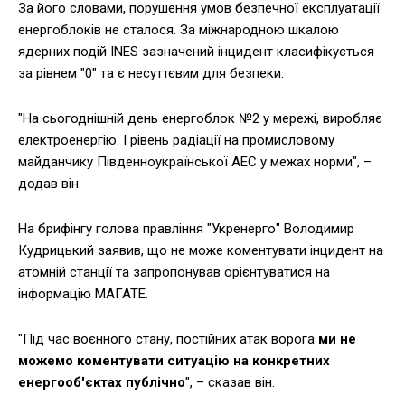
За його словами, порушення умов безпечної експлуатації
енергоблоків не сталося. За міжнародною шкалою
ядерних подій INES зазначений інцидент класифікується
за рівнем "0" та є несуттєвим для безпеки.
"На сьогоднішній день енергоблок №2 у мережі, виробляє
електроенергію. І рівень радіації на промисловому
майданчику Південноукраїнської АЕС у межах норми", –
додав він.
На брифінгу голова правління "Укренерго" Володимир
Кудрицький заявив, що не може коментувати інцидент на
атомній станції та запропонував орієнтуватися на
інформацію МАГАТЕ.
"Під час воєнного стану, постійних атак ворога
ми не
можемо коментувати ситуацію на конкретних
енергооб'єктах публічно
", – сказав він.