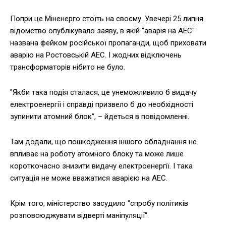
Попри це Міненерго стоїть на своєму. Увечері 25 липня
відомство опублікувало заяву, в якій "аварія на АЕС"
названа фейком російської пропаганди, щоб приховати
аварію на Ростовській АЕС. І жодних відключень
трансформаторів нібито не було.
"Якби така подія сталася, це унеможливило б видачу
електроенергії і справді призвело б до необхідності
зупинити атомний блок", – йдеться в повідомленні.
Там додали, що пошкодження іншого обладнання не
впливає на роботу атомного блоку та може лише
короткочасно знизити видачу електроенергії. І така
ситуація не може вважатися аварією на АЕС.
Крім того, міністерство засудило "спробу політиків
розповсюджувати відверті маніпуляції".