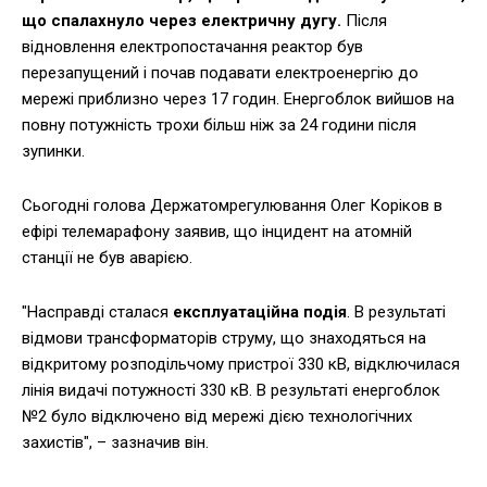
що спалахнуло через електричну дугу.
Після
відновлення електропостачання реактор був
перезапущений і почав подавати електроенергію до
мережі приблизно через 17 годин. Енергоблок вийшов на
повну потужність трохи більш ніж за 24 години після
зупинки.
Сьогодні голова Держатомрегулювання Олег Коріков в
ефірі телемарафону заявив, що інцидент на атомній
станції не був аварією.
"Насправді сталася
експлуатаційна подія
. В результаті
відмови трансформаторів струму, що знаходяться на
відкритому розподільчому пристрої 330 кВ, відключилася
лінія видачі потужності 330 кВ. В результаті енергоблок
№2 було відключено від мережі дією технологічних
захистів", – зазначив він.