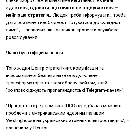
спеки (мороз теж впливатиме негативно).
Як мені
здається, вдавати, що нічого не відбувається –
найгірша стратегія
… Людей треба інформувати… треба
дати розуміння необхідності готуватися до складної
зими" , – зазначив він і закликав провести службове
розслідування
Якою була офіційна версія
Того ж дня Центр стратегічних комунікацій та
інформаційної безпеки назвав відключення
трансформаторів та енергоблоку фейком, який
"розповсюджують пропагандистські Telegram-канали".
"Правда: вкотре російська ІПСО передбачає можливі
проблеми з американським ядерним паливом
Westinghouse на українських атомних електростанціях", –
зазначили у Центрі.