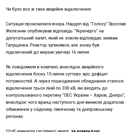
Чи було все ж таки аварійне відключення
Ситуація прояснилася вчора. Нардеп від "Голосу" Ярослав
Железняк опублікував відповідь "Укренерго" на
депутатський запит, який не зовсім відповідає заявам
Галущенка. Реактор зупинявся, але знову був
підключений до мережі увечері 16 липня.
Як повідомили в компанії, внаслідок аварійного
відключення блоку 15 липня суттєво зріс дефіцит
потужностей. А через пошкодження обладнання сталося
відключення трьох ліній по 330 кВ, які входять до
контрольованого перетину "ОЕС України – Харків, Дніпро",
внаслідок чого вранці наступного дня виникли додаткові
обмеження у східному, північному та дніпровському
регіонах.
Щоб уникнути системної аварії,
за командою