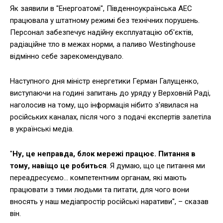
Як заявили в "Енергоатомі", Південноукраїнська АЕС
працювала у штатному режимі без технічних порушень.
Персонал забезпечує надійну експлуатацію об'єктів,
радіаційне тло в межах норми, а паливо Westinghouse
відмінно себе зарекомендувало.
Наступного дня міністр енергетики Герман Галущенко,
виступаючи на годині запитань до уряду у Верховній Раді,
наголосив на тому, що інформація нібито з'явилася на
російських каналах, після чого з подачі експертів залетіла
в українські медіа.
"
Ну, це неправда, блок мережі працює. Питання в
тому, навіщо це робиться
. Я думаю, що це питання ми
переадресуємо… компетентним органам, які мають
працювати з тими людьми та питати, для чого вони
вносять у наш медіапростір російські наративи", – сказав
він.