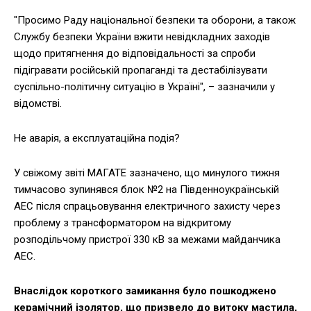
"Просимо Раду національної безпеки та оборони, а також
Службу безпеки України вжити невідкладних заходів
щодо притягнення до відповідальності за спроби
підігравати російській пропаганді та дестабілізувати
суспільно-політичну ситуацію в Україні", – зазначили у
відомстві.
Не аварія, а експлуатаційна подія?
У свіжому звіті МАГАТЕ зазначено, що минулого тижня
тимчасово зупинявся блок №2 на Південноукраїнській
АЕС після спрацьовування електричного захисту через
проблему з трансформатором на відкритому
розподільчому пристрої 330 кВ за межами майданчика
АЕС.
Внаслідок короткого замикання було пошкоджено
керамічний ізолятор, що призвело до витоку мастила,