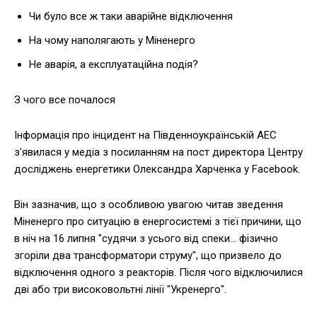
Чи було все ж таки аварійне відключення
На чому наполягають у Міненерго
Не аварія, а експлуатаційна подія?
З чого все почалося
Інформація про інцидент на Південноукраїнській АЕС
з'явилася у медіа з посиланням на пост директора Центру
досліджень енергетики Олександра Харченка у Facebook.
Він зазначив, що з особливою увагою читав зведення
Міненерго про ситуацію в енергосистемі з тієї причини, що
в ніч на 16 липня "судячи з усього від спеки… фізично
згоріли два трансформатори струму", що призвело до
відключення одного з реакторів. Після чого відключилися
дві або три високовольтні лінії "Укренерго".