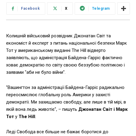
Facebook
X
Telegram
Колишній військовий розвідник Джонатан Світ та
економіст й експерт з питань національної безпеки Марк
Тот у американському виданні The Hill відверто
заявляють, що адміністрація Байдена-Гарріс фактично
ховає демократію по світу своєю беззубою політикою і
заявами "аби не було війни".
"Вашингтон за адміністрації Байдена-Гарріс радикально
переосмислює глобальну роль Америки у захисті
демократії. Ми захищаємо свободу, але лише в тій мірі, в
якій вона ледь животіє", – пишуть
Джонатан Світ і Марк
Тот
у
The Hill
.
Леді Свобода все більше не бажає боротися до