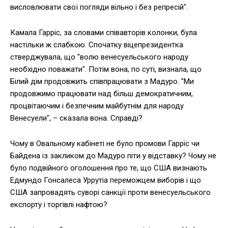
висловлювати свої погляди вільно і без репресій".
Камала Гарріс, за словами співавторів колонки, була
настільки ж слабкою. Спочатку віцепрезидентка
стверджувала, що "волю венесуельського народу
необхідно поважати". Потім вона, по суті, визнала, що
Білий дім продовжить співпрацювати з Мадуро. "Ми
продовжимо працювати над більш демократичним,
процвітаючим і безпечним майбутнім для народу
Венесуели", – сказала вона. Справді?
Чому в Овальному кабінеті не було промови Гарріс чи
Байдена із закликом до Мадуро піти у відставку? Чому не
було подвійного оголошення про те, що США визнають
Едмундо Гонсалеса Уррутіа переможцем виборів і що
США запровадять суворі санкції проти венесуельського
експорту і торгівлі нафтою?