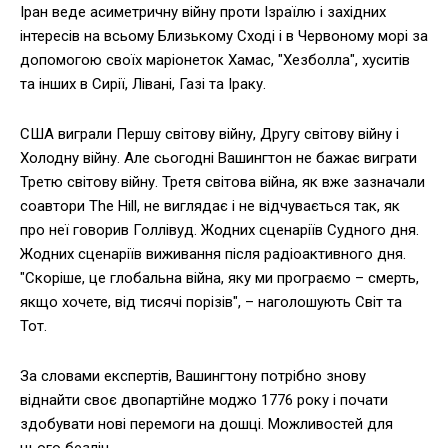
Іран веде асиметричну війну проти Ізраїлю і західних
інтересів на всьому Близькому Сході і в Червоному морі за
допомогою своїх маріонеток Хамас, "Хезболла", хуситів
та інших в Сирії, Лівані, Газі та Іраку.
США виграли Першу світову війну, Другу світову війну і
Холодну війну. Але сьогодні Вашингтон не бажає виграти
Третю світову війну. Третя світова війна, як вже зазначали
соавтори The Hill, не виглядає і не відчувається так, як
про неї говорив Голлівуд. Жодних сценаріїв Судного дня.
Жодних сценаріїв виживання після радіоактивного дня.
"Скоріше, це глобальна війна, яку ми програємо – смерть,
якщо хочете, від тисячі порізів", – наголошують Світ та
Тот.
За словами експертів, Вашингтону потрібно знову
віднайти своє двопартійне моджо 1776 року і почати
здобувати нові перемоги на дошці. Можливостей для