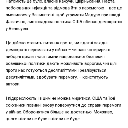
Натомість це було, власне кажучи, цвірінькання. Нафта,
побоювання інфляції та відмова йти з перемогою – все це
змовилося у Вашингтоні, щоб утримати Мадуро при владі.
Фактично, листопадова політика США вбиває демократію
у Венесуелі.
Це дійсно ставить питання про те, чи здатні західні
демократії перемагати у війнах – чи наші чотирирічні
виборчі цикли і часті зміни національної безпеки і
зовнішньої політики дають можливість ворогам, чиї цілі
проти нас готуються десятиліттями і реалізуються
десятиліттями, здобувати перемогу, – констатують
автори.
І підкреслюють: із цим не можна миритися. США та їхні
союзники повинні знову повернутися до справи перемоги
у війнах. Оборонятися більше не достатньо. Можливо,
цього ніколи не було і ніколи не буде.