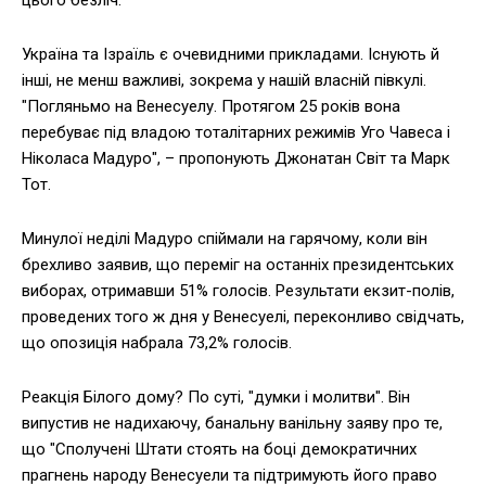
цього безліч.
Україна та Ізраїль є очевидними прикладами. Існують й
інші, не менш важливі, зокрема у нашій власній півкулі.
"Погляньмо на Венесуелу. Протягом 25 років вона
перебуває під владою тоталітарних режимів Уго Чавеса і
Ніколаса Мадуро", – пропонують Джонатан Світ та Марк
Тот.
Минулої неділі Мадуро спіймали на гарячому, коли він
брехливо заявив, що переміг на останніх президентських
виборах, отримавши 51% голосів. Результати екзит-полів,
проведених того ж дня у Венесуелі, переконливо свідчать,
що опозиція набрала 73,2% голосів.
Реакція Білого дому? По суті, "думки і молитви". Він
випустив не надихаючу, банальну ванільну заяву про те,
що "Сполучені Штати стоять на боці демократичних
прагнень народу Венесуели та підтримують його право