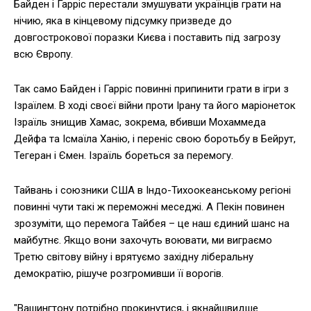
Байден і Гарріс перестали змушувати українців грати на
нічию, яка в кінцевому підсумку призведе до
довгострокової поразки Києва і поставить під загрозу
всю Європу.
Так само Байден і Гарріс повинні припинити грати в ігри з
Ізраїлем. В ході своєї війни проти Ірану та його маріонеток
Ізраїль знищив Хамас, зокрема, вбивши Мохаммеда
Дейфа та Ісмаїла Ханію, і переніс свою боротьбу в Бейрут,
Тегеран і Ємен. Ізраїль бореться за перемогу.
Тайвань і союзники США в Індо-Тихоокеанському регіоні
повинні чути такі ж переможні меседжі. А Пекін повинен
зрозуміти, що перемога Тайбея – це наш єдиний шанс на
майбутнє. Якщо вони захочуть воювати, ми виграємо
Третю світову війну і врятуємо західну ліберальну
демократію, рішуче розгромивши її ворогів.
"Вашингтону потрібно прокинутися, і якнайшвидше.