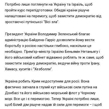
Потрібно лише поглянути на Україну та Ізраїль, щоб
пройти курс перепідготовки. Обидві країни рішуче
налаштовані на перемогу, щоб захистити демократію від
зростаючої путінської "Вісі зла".
Президент України Володимир Зеленський благає
адміністрацію Байдена-Гарріс дозволити йому вести
боротьбу з росією настільки глибоко, наскільки це
необхідно. Прем'єр-міністр Ізраїлю Беньямін Нетаньягу і
його військовий кабінет відважно роблять те ж саме, щоб
захистити західну демократію, ведучи війну проти Ірану,
Хамасу, хуситів і "Хезболли".
Україна робить Крим недоступним для росії. Вона
фактично загнала в глухий кут військові сили путіна на
Донбасі та його військово-морський флот у Чорному
морі. Все це і є перемогою. Тепер Україні потрібно лише,
щоб Білий дім рішуче надав їй сили для перемоги – і щоб