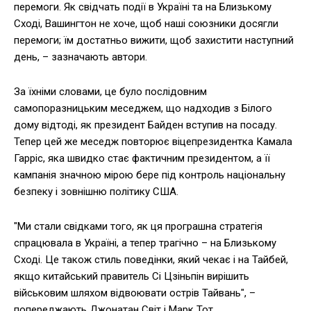
перемоги. Як свідчать події в Україні та на Близькому
Сході, Вашингтон не хоче, щоб наші союзники досягли
перемоги; їм достатньо вижити, щоб захистити наступний
день, – зазначають автори.
За їхніми словами, це було послідовним
самопоразницьким меседжем, що надходив з Білого
дому відтоді, як президент Байден вступив на посаду.
Тепер цей же меседж повторює віцепрезидентка Камала
Гарріс, яка швидко стає фактичним президентом, а її
кампанія значною мірою бере під контроль національну
безпеку і зовнішню політику США.
"Ми стали свідками того, як ця програшна стратегія
спрацювала в Україні, а тепер трагічно – на Близькому
Сході. Це також стиль поведінки, який чекає і на Тайбей,
якщо китайський правитель Сі Цзіньпін вирішить
військовим шляхом відвоювати острів Тайвань", –
попереджають Джонатан Світ і Марк Тот.