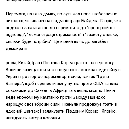
Перемога, на їхню думку, по суті, має нове і небезпечно
вихолощене значення в адміністрації Байдена-Гарріс, яка
недбало закликає не до перемоги, а до "пропорційної
відповіді", "демонстрації стриманості" і "захисту стільки,
скільки буде потрібно". Це вірний шлях до загибелі
демократії.
росія, Китай, Іран і Північна Корея грають на перемогу.
Вони не захищаються, а наступають. москва веде війну в
Україні і розгортає парамілітарні сили, такі як "Група
Вагнера", щоб перенести війну путіна проти США та їхніх
союзників до Сахеля в Африці та в інших місцях. Пекін
веде економічну кампанію проти Заходу і швидко
нарощує свої збройні сили. Пхеньян продовжує грати в
ядерний шантаж і залякувати Південну Корею і Японію, –
нагадують автори колонки.