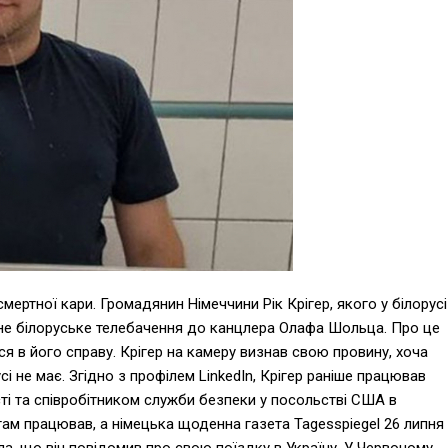
смертної кари. Громадянин Німеччини Рік Крігер, якого у білорусі
не білоруське телебачення до канцлера Олафа Шольца. Про це
ся в його справу. Крігер на камеру визнав свою провину, хоча
сі не має. Згідно з профілем LinkedIn, Крігер раніше працював
і та співробітником служби безпеки у посольстві США в
там працював, а німецька щоденна газета Tagesspiegel 26 липня