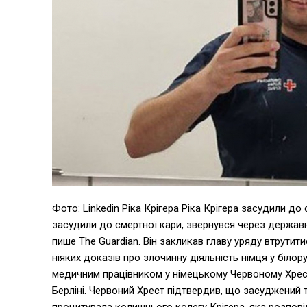
Фото: Linkedin Ріка Крігера Ріка Крігера засудили до 
засудили до смертної кари, звернувся через держав
пише The Guardian. Він закликав главу уряду втрутити
ніяких доказів про злочинну діяльність німця у білору
медичним працівником у німецькому Червоному Хрест
Берліні. Червоний Хрест підтвердив, що засуджений 