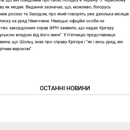
ла, що він повідомив про свою поїздку в Україну. У Червоному
аву як медик. Видання зазначає, що, можливо, білорусь
між росією та Заходом, про який говорять уже декілька місяців.
тиску на уряд Німеччини. Німецькі офіційні особи не
рство закордонних справ ФРН заявило, що надає Крігеру
уською владою від його імені". У п'ятницю представниця
ла, що Шольц знає про справу Крігера і "як і весь уряд, він
ертним вироком".
ОСТАННІ НОВИНИ