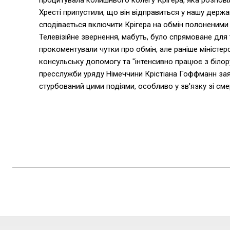
процитувала колишнього колегу Крігера, яка розпові
Хресті припустили, що він відправиться у нашу держ
сподівається включити Крігера на обмін полоненими 
Телевізійне звернення, мабуть, було спрямоване для 
прокоментували чутки про обмін, але раніше міністе
консульську допомогу та "інтенсивно працює з білор
пресслужби уряду Німеччини Крістіана Гоффманн заяви
стурбований цими подіями, особливо у зв'язку зі см