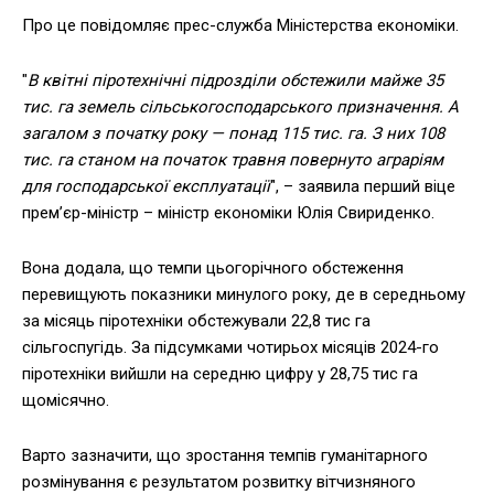
Про це повідомляє прес-служба Міністерства економіки.
"
В квітні піротехнічні підрозділи обстежили майже 35
тис. га земель сільськогосподарського призначення. А
загалом з початку року — понад 115 тис. га. З них 108
тис. га станом на початок травня повернуто аграріям
для господарської експлуатації
", – заявила перший віце
прем’єр-міністр – міністр економіки Юлія Свириденко.
Вона додала, що темпи цьогорічного обстеження
перевищують показники минулого року, де в середньому
за місяць піротехніки обстежували 22,8 тис га
сільгоспугідь. За підсумками чотирьох місяців 2024-го
піротехніки вийшли на середню цифру у 28,75 тис га
щомісячно.
Варто зазначити, що зростання темпів гуманітарного
розмінування є результатом розвитку вітчизняного