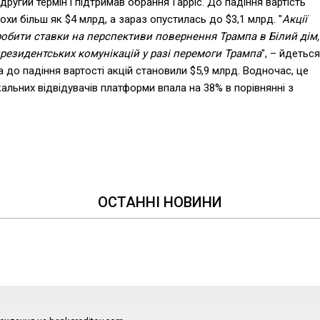
угий термін і підтримав обрання Гарріс. До падіння вартість
хи більш як $4 млрд, а зараз опустилась до $3,1 млрд. "
Акції
робити ставки на перспективи повернення Трампа в Білий дім,
президентських комунікацій у разі перемоги Трампа
", – йдеться
а до падіння вартості акцій становили $5,9 млрд. Водночас, це
ікальних відвідувачів платформи впала на 38% в порівнянні з
ОСТАННІ НОВИНИ