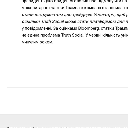
президент Джо Байден оголосив про відмову йти на др
мажоритарної частки Трампа в компанії становила тро
стали інструментом для трейдерів Уолл-стріт, щоб 
оскільки Truth Social може стати платформою для 
у повідомленні. За оцінками Bloomberg, статки Трамп
не єдина проблема Truth Social. У червні кількість ун
минулим роком.