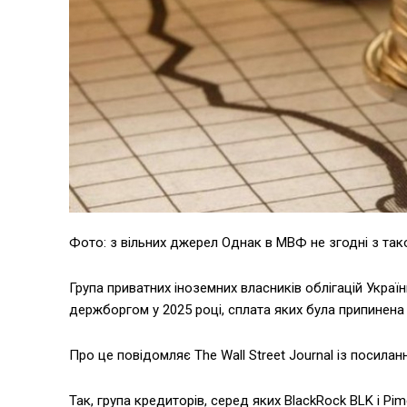
Фото: з вільних джерел Однак в МВФ не згодні з так
Група приватних іноземних власників облігацій Украї
держборгом у 2025 році, сплата яких була припинена
Про це повідомляє The Wall Street Journal із посилан
Так, група кредиторів, серед яких BlackRock BLK і P