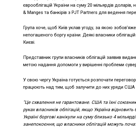
єврооблігацій України на суму 20 мільярдів доларів,
& Manges та банкірів з PJT Partners для ведення перег
Група хоче, щоб Київ уклав угоду, за якою зобов’яже
непогашеного боргу країни. Деякі власники облігаці
Києві.
Представник групи власників облігацій заявив видан
метою надання допомоги у вирішенні проблеми сувер
У свою чергу Україна готується розпочати переговор
працюють над тим, щоб залучити до них уряди США т
"Це схвалення не гарантоване. США та їхні союзник
руках власників облігацій, якщо Україна відновить
Україні боргові канікули на суму близько 4 мільярд
занепокоєння, що власники облігацій можуть почат