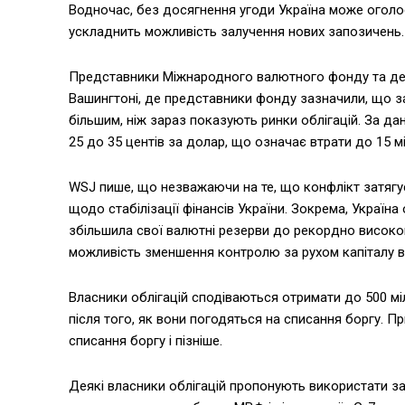
Водночас, без досягнення угоди Україна може оголос
ускладнить можливість залучення нових запозичень.
Представники Міжнародного валютного фонду та деякі 
Вашингтоні, де представники фонду зазначили, що з
більшим, ніж зараз показують ринки облігацій. За дани
25 до 35 центів за долар, що означає втрати до 15 м
WSJ пише, що незважаючи на те, що конфлікт затягу
щодо стабілізації фінансів України. Зокрема, Україн
збільшила свої валютні резерви до рекордно високого
можливість зменшення контролю за рухом капіталу 
Власники облігацій сподіваються отримати до 500 мі
після того, як вони погодяться на списання боргу. 
списання боргу і пізніше.
Деякі власники облігацій пропонують використати зам