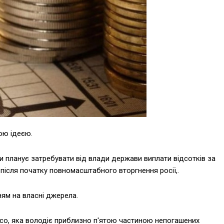
ою ідеєю.
ни планує затребувати від влади держави виплати відсотків за
 після початку повномасштабного вторгнення росії,.
ням на власні джерела.
imco, яка володіє приблизно п'ятою частиною непогашених