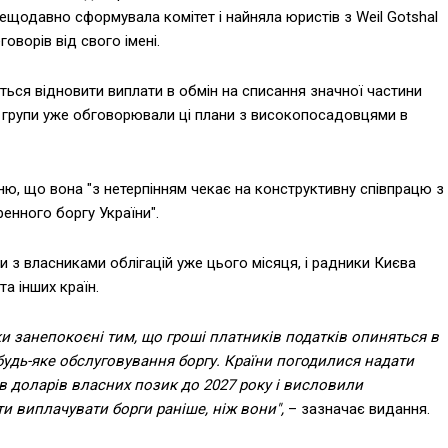
 нещодавно сформувала комітет і найняла юристів з Weil Gotshal
оворів від свого імені.
ться відновити виплати в обмін на списання значної частини
й групи уже обговорювали ці плани з високопосадовцями в
ню, що вона "з нетерпінням чекає на конструктивну співпрацю з
енного боргу України".
и з власниками облігацій уже цього місяця, і радники Києва
а інших країн.
и занепокоєні тим, що гроші платників податків опиняться в
 будь-яке обслуговування боргу. Країни погодилися надати
ів доларів власних позик до 2027 року і висловили
и виплачувати борги раніше, ніж вони",
– зазначає видання.