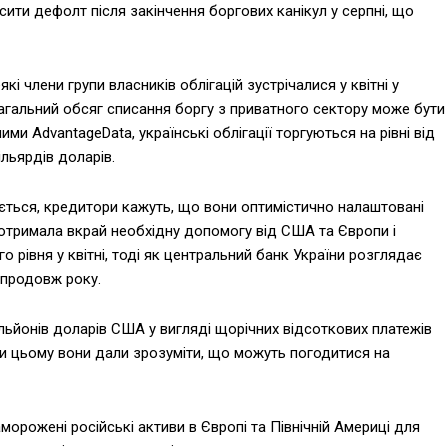
ити дефолт після закінчення боргових канікул у серпні, що
члени групи власників облігацій зустрічалися у квітні у
агальний обсяг списання боргу з приватного сектору може бути
ми AdvantageData, українські облігації торгуються на рівні від
ільярдів доларів.
ється, кредитори кажуть, що вони оптимістично налаштовані
а отримала вкрай необхідну допомогу від США та Європи і
 рівня у квітні, тоді як центральний банк України розглядає
впродовж року.
льйонів доларів США у вигляді щорічних відсоткових платежів
При цьому вони дали зрозуміти, що можуть погодитися на
орожені російські активи в Європі та Північній Америці для