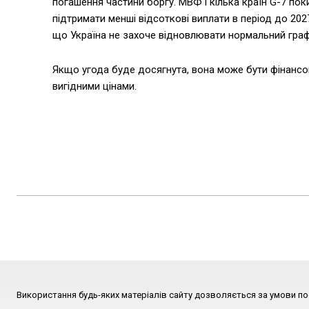
погашення частини боргу. МВФ і кілька країн G-7 по
підтримати менші відсоткові виплати в період до 202
що Україна не захоче відновлювати нормальний графік
Якщо угода буде досягнута, вона може бути фінансово 
вигідними цінами.
Використання будь-яких матеріалів сайту дозволяється за умови по