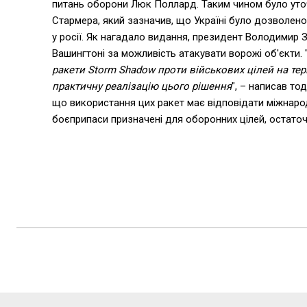
питань оборони Люк Поллард. Таким чином було уточ
Стармера, який зазначив, що Україні було дозволено
у росії. Як нагадало видання, президент Володимир З
Вашингтоні за можливість атакувати ворожі об'єкти. 
ракети Storm Shadow проти військових цілей на тер
практичну реалізацію цього рішення
", – написав то
що використання цих ракет має відповідати міжнарод
боєприпаси призначені для оборонних цілей, остаточ