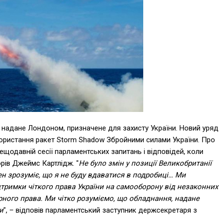
 надане Лондоном, призначене для захисту України. Новий уряд
ористання ракет Storm Shadow Збройними силами України. Про
ещодавній сесії парламентських запитань і відповідей, коли
орів Джеймс Картлідж. "
Не було змін у позиції Великобританії
н зрозуміє, що я не буду вдаватися в подробиці… Ми
тримки чіткого права України на самооборону від незаконних
рного права. Ми чітко розуміємо, що обладнання, надане
и
", – відповів парламентський заступник держсекретаря з