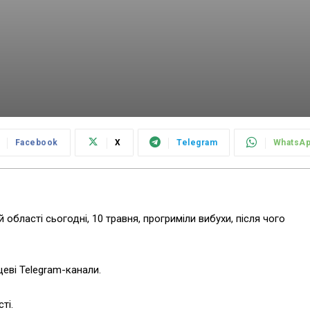
Facebook
X
Telegram
WhatsA
області сьогодні, 10 травня, прогриміли вибухи, після чого
еві Telegram-канали.
ті.