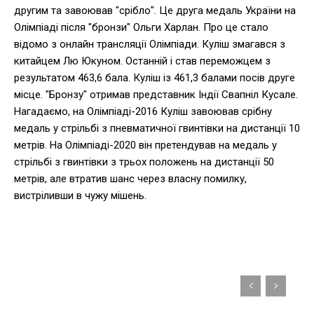
другим та завоював "срібло". Це друга медаль України на
Олімпіаді після "бронзи" Ольги Харлан. Про це стало
відомо з онлайн трансляції Олімпіади. Куліш змагався з
китайцем Лю Юкуном. Останній і став переможцем з
результатом 463,6 бала. Куліш із 461,3 балами посів друге
місце. "Бронзу" отримав представник Індії Свапніл Кусале.
Нагадаємо, на Олімпіаді-2016 Куліш завоював срібну
медаль у стрільбі з пневматичної гвинтівки на дистанції 10
метрів. На Олімпіаді-2020 він претендував на медаль у
стрільбі з гвинтівки з трьох положень на дистанції 50
метрів, але втратив шанс через власну помилку,
вистріливши в чужу мішень.