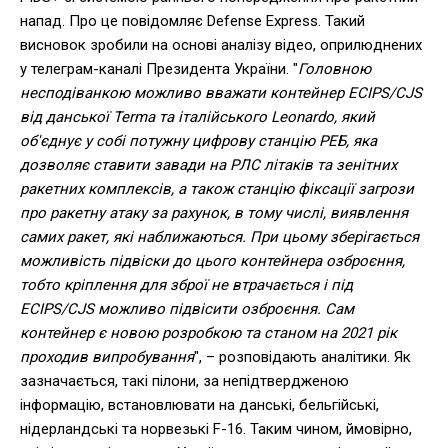
напад. Про це повідомляє Defense Express. Такий
висновок зробили на основі аналізу відео, оприлюднених
у телеграм-каналі Президента України. "
Головною
несподіванкою можливо вважати контейнер ECIPS/CJS
від данської Terma та італійського Leonardo, який
об'єднує у собі потужну цифрову станцію РЕБ, яка
дозволяє ставити завади на РЛС літаків та зенітних
ракетних комплексів, а також станцію фіксації загрози
про ракетну атаку за рахунок, в тому числі, виявлення
самих ракет, які наближаються. При цьому зберігається
можливість підвіски до цього контейнера озброєння,
тобто кріплення для зброї не втрачається і під
ECIPS/CJS можливо підвісити озброєння. Сам
контейнер є новою розробкою та станом на 2021 рік
проходив випробування
", – розповідають аналітики. Як
зазначається, такі пілони, за непідтвердженою
інформацію, встановлювати на данські, бельгійські,
нідерландські та норвезькі F-16. Таким чином, ймовірно,