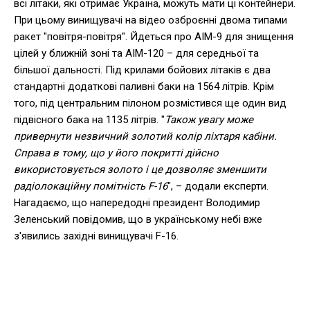
всі літаки, які отримає Україна, можуть мати ці контейнери.
При цьому винищувачі на відео озброєнні двома типами
ракет "повітря-повітря". Йдеться про AIM-9 для знищення
цілей у ближній зоні та AIM-120 – для середньої та
більшої дальності. Під крилами бойових літаків є два
стандартні додаткові паливні баки на 1564 літрів. Крім
того, під центральним пілоном розмістився ще один вид
підвісного бака на 1135 літрів. "
Також увагу може
привернути незвичний золотий колір ліхтаря кабіни.
Справа в тому, що у його покритті дійсно
використовується золото і це дозволяє зменшити
радіолокаційну помітність F-16
", – додали експерти.
Нагадаємо, що напередодні президент Володимир
Зеленський повідомив, що в українському небі вже
з'явились західні винищувачі F-16.