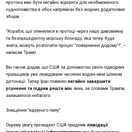
протока має бути негайно відкрита для необмеженого
судноплавства в обох напрямках без жодних додаткових
зборів.
"Кораблі, що опинилися в протоці через нашу дивовижну
та безпрецедентну морську блокаду, яка тепер буде
знята, можуть розпочати процес "повернення додому"!", –
написав Трамп.
Він також додав, що США за допомогою своїх підводних
тральщиків уже ліквідували численні водяні міни шляхом
детонації. Тепер Іран повинен
негайно завершити
усунення та підрив решти мін
, яких, за словами Трампа,
залишилося небагато.
Знищення "ядерного пилу"
Окрему увагу президент США приділив
ліквідації