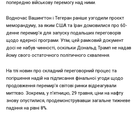
попередню військову перемогу над ними.
Водночас Вашингтон і Тегеран раніше узгодили проєкт
меморандуму, за яким США та Іран домовилися про 60-
денне перемир'я для запуску подальших переговорів
щодо ядерної програми. Утім, цей рамковий документ
досі не набув чинності, оскільки Дональд Трамп не надав
йому свого остаточного політичного схвалення.
На тлі новин про складний переговорний процес та
погіршення надій на підписання фінальної угоди щодо
продовження перемир'я світові ринки відреагували
миттєво. Зокрема, у п'ятницю, 29 травня, ціни на нафту
знову опустилися, продемонструвавши загальне тижневе
падіння на рівні 8%.