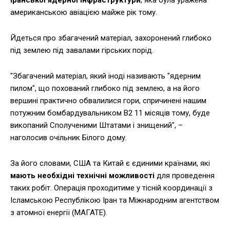
іранської ядерної інфраструктури
, яка була уражена
американською авіацією майже рік тому.
Йдеться про збагачений матеріал, захоронений глибоко
під землею під завалами гірських порід.
"Збагачений матеріал, який іноді називають "ядерним
пилом", що похований глибоко під землею, а на його
вершині практично обвалилися гори, спричинені нашим
потужним бомбардувальником B2 11 місяців тому, буде
викопаний Сполученими Штатами і знищений", –
наголосив очільник Білого дому.
За його словами, США та Китай є єдиними країнами, які
мають необхідні технічні можливості
для проведення
таких робіт. Операція проходитиме у тісній координації з
Ісламською Республікою Іран та Міжнародним агентством
з атомної енергії (МАГАТЕ).