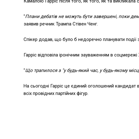
Камалою Гарріс після того, як того, як та викликала с
"
Плани дебатів не можуть бути завершені, поки де
заявив речник Трампа Стівен Ченг.
Спікер додав, що було б недоречно планувати події 
Гарріс відповіла іронічним зауваженням в соцмережі 
"
Що трапилося з "у будь-який час, у будь-якому місц
На сьогодні Гарріс це єдиний оголошений кандидат в
всіх провідних партійних фігур.