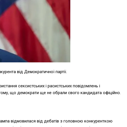
курента від Демократичної партії.
ористання сексистських і расистських повідомлень і
тому, що демократи ще не обрали свого кандидата офіційно.
мпа відмовилася від дебатів з головною конкуренткою