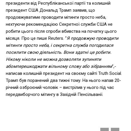
президенти від Республіканської партії та колишній
президент США Дональд Трамп заявив, що
продовжуватиме проводити мітинги просто неба,
нехтуючи рекомендацією Секретної служби США не
робити цього після спроби вбивства на початку цього
місяця. Про це пише Reuters. "
Я продовжую проводити
мітинги просто неба, і секретна служба погодилася
посилити свою діяльність. Вони здатні це робити.
Нікому ніколи не можна дозволяти зупиняти
абомперешкоджати вільному слову або зібранням
",-
написав колишній президент на своєму сайті Truth Social.
Трамп був поранений два тижні тому. На нього напав 20-
річний озброєний чоловік – вистрілив у нього під час
передвиборчого мітингу в Західній Пенсільванії.