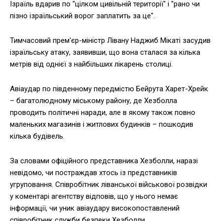
Ізраїль вдарив по "цілком цивільній території" і "рано чи
пізно ізраїльський ворог заплатить за це".
Тимчасовий прем'єр-міністр Лівану Наджиб Мікаті засудив
ізраїльську атаку, заявивши, що вона сталася за кілька
метрів від однієї з найбільших лікарень столиці.
Авіаудар по південному передмістю Бейрута Харет-Хрейк
– багатолюдному міському району, де Хезболла
проводить політичні наради, але в якому також повно
маленьких магазинів і житлових будинків – пошкодив
кілька будівель.
За словами офіційного представника Хезболли, наразі
невідомо, чи постраждав хтось із представників
угруповання. Співробітник ліванської військової розвідки
у коментарі агентству відповів, що у нього немає
інформації, чи уник авіаудару високопоставлений
співробітник служби безпеки Хезболли.