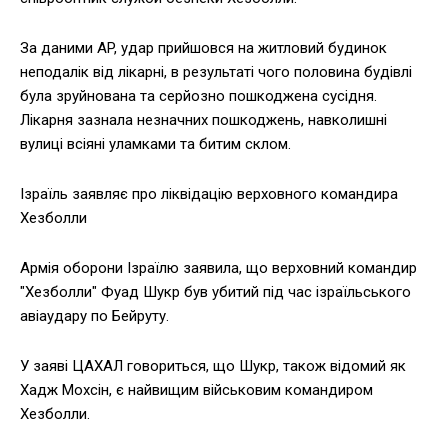
За даними AP, удар прийшовся на житловий будинок
неподалік від лікарні, в результаті чого половина будівлі
була зруйнована та серйозно пошкоджена сусідня.
Лікарня зазнала незначних пошкоджень, навколишні
вулиці всіяні уламками та битим склом.
Ізраїль заявляє про ліквідацію верховного командира
Хезболли
Армія оборони Ізраїлю заявила, що верховний командир
"Хезболли" Фуад Шукр був убитий під час ізраїльського
авіаудару по Бейруту.
У заяві ЦАХАЛ говориться, що Шукр, також відомий як
Хадж Мохсін, є найвищим військовим командиром
Хезболли.