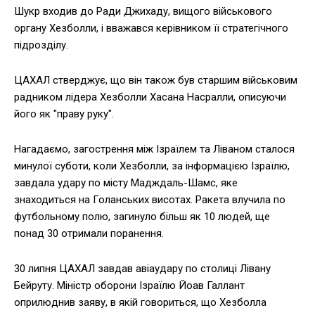
Шукр входив до Ради Джихаду, вищого військового
органу Хезболли, і вважався керівником її стратегічного
підрозділу.
ЦАХАЛ стверджує, що він також був старшим військовим
радником лідера Хезболли Хасана Насралли, описуючи
його як "праву руку".
Нагадаємо, загострення між Ізраїлем та Ліваном сталося
минулої суботи, коли Хезболли, за інформацією Ізраїлю,
завдала удару по місту Мадждаль-Шамс, яке
знаходиться на Голанських висотах. Ракета влучила по
футбольному полю, загинуло більш як 10 людей, ще
понад 30 отримали поранення.
30 липня ЦАХАЛ завдав авіаудару по столиці Лівану
Бейруту. Міністр оборони Ізраїлю Йоав Галлант
оприлюднив заяву, в якій говориться, що Хезболла