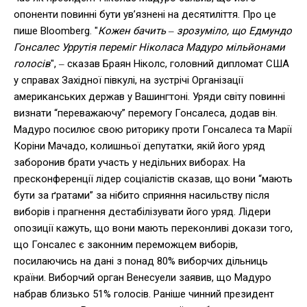
опоненти повинні бути ув’язнені на десятиліття. Про це
пише Bloomberg. "
Кожен бачить ‒ зрозуміло, що Едмундо
Гонсалес Уррутія переміг Ніколаса Мадуро мільйонами
голосів
", ‒ сказав Браян Ніколс, головний дипломат США
у справах Західної півкулі, на зустрічі Організації
американських держав у Вашингтоні. Уряди світу повинні
визнати “переважаючу” перемогу Гонсалеса, додав він.
Мадуро посилює свою риторику проти Гонсалеса та Марії
Коріни Мачадо, колишньої депутатки, якій його уряд
заборонив брати участь у недільних виборах. На
пресконференції лідер соціалістів сказав, що вони “мають
бути за ґратами” за нібито сприяння насильству після
виборів і прагнення дестабілізувати його уряд. Лідери
опозиції кажуть, що вони мають переконливі докази того,
що Гонсалес є законним переможцем виборів,
посилаючись на дані з понад 80% виборчих дільниць
країни. Виборчий орган Венесуели заявив, що Мадуро
набрав близько 51% голосів. Раніше чинний президент