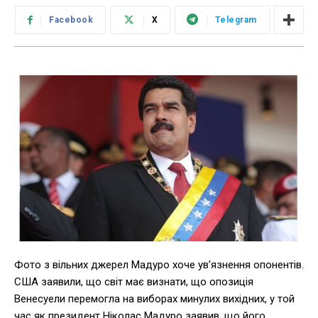
Facebook
X
Telegram
Фото з вільних джерел Мадуро хоче ув’язнення опонентів.
США заявили, що світ має визнати, що опозиція
Венесуели перемогла на виборах минулих вихідних, у той
час як президент Ніколас Мадуро заявив, що його