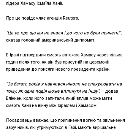
лідера Хамасу Ісмаїла Ханії.
Про це повідомляє агенція Reuters.
"Це те, про що ми не знали і до чого не були причетні",
–
сказав головний американський дипломат.
В Ірані підтвердили смерть ватажка Хамасу через кілька
годин після того, як він був присутній на церемонії
приведення до присяги нового президента країни.
"За багато років я навчився ніколи не спекулювати на
тому, як одна подія може вплинути на іншу",
– додав
Блінкен, коли його запитали, який вплив може мати
смерть Ханії на війну між Ізраїлем і Хамасом.
Посадовець вважає, що припинення вогню та звільнення
заручників, які утримуються в Газі, мають вирішальне