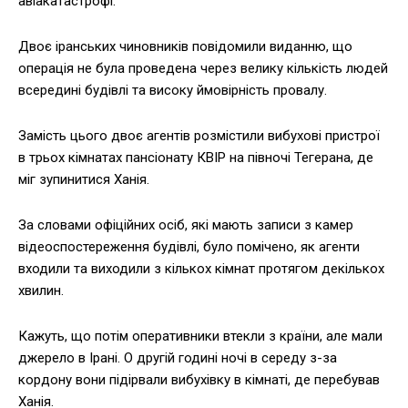
авіакатастрофі.
Двоє іранських чиновників повідомили виданню, що
операція не була проведена через велику кількість людей
всередині будівлі та високу ймовірність провалу.
Замість цього двоє агентів розмістили вибухові пристрої
в трьох кімнатах пансіонату КВІР на півночі Тегерана, де
міг зупинитися Ханія.
За словами офіційних осіб, які мають записи з камер
відеоспостереження будівлі, було помічено, як агенти
входили та виходили з кількох кімнат протягом декількох
хвилин.
Кажуть, що потім оперативники втекли з країни, але мали
джерело в Ірані. О другій годині ночі в середу з-за
кордону вони підірвали вибухівку в кімнаті, де перебував
Ханія.