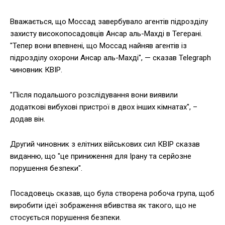
Вважається, що Моссад завербувало агентів підрозділу
захисту високопосадовців Ансар аль-Махді в Тегерані.
"Тепер вони впевнені, що Моссад найняв агентів із
підрозділу охорони Ансар аль-Махді", — сказав Telegraph
чиновник КВІР.
"Після подальшого розслідування вони виявили
додаткові вибухові пристрої в двох інших кімнатах", –
додав він.
Другий чиновник з елітних військових сил КВІР сказав
виданню, що "це приниження для Ірану та серйозне
порушення безпеки".
Посадовець сказав, що була створена робоча група, щоб
виробити ідеї зображення вбивства як такого, що не
стосується порушення безпеки.