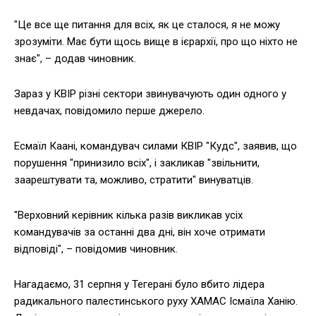
"Це все ще питання для всіх, як це сталося, я не можу
зрозуміти. Має бути щось вище в ієрархії, про що ніхто не
знає", – додав чиновник.
Зараз у КВІР різні сектори звинувачують один одного у
невдачах, повідомило перше джерело.
Есмаїл Каані, командувач силами КВІР "Кудс", заявив, що
порушення "принизило всіх", і закликав "звільнити,
заарештувати та, можливо, стратити" винуватців.
"Верховний керівник кілька разів викликав усіх
командувачів за останні два дні, він хоче отримати
відповіді", – повідомив чиновник.
Нагадаємо, 31 серпня у Тегерані було вбито лідера
радикального палестинського руху ХАМАС Ісмаїла Ханію.