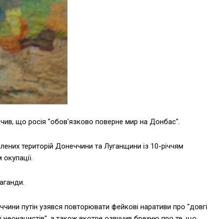
чив, що росія "обов'язково поверне мир на Донбас".
оплених територій Донеччини та Луганщини із 10-річчям
 окупації.
аганди.
еччини путін узявся повторювати фейкові наративи про "довгі
ії неонацистів", а також вкотре озвучив брехню про те, що