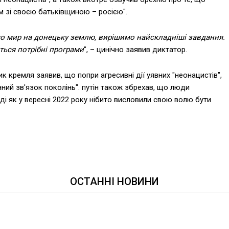
ом зі своєю батьківщиною – росією".
мо мир на донецьку землю, вирішимо найскладніші завдання.
ться потрібні програми
", – цинічно заявив диктатор.
к кремля заявив, що попри агресивні дії уявних "неонацистів",
ний зв'язок поколінь". путін також збрехав, що люди
оді як у вересні 2022 року нібито висловили свою волю бути
ОСТАННІ НОВИНИ