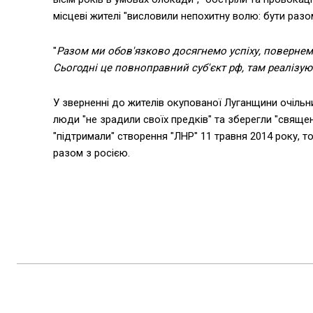
місцеві жителі "висловили непохитну волю: бути раз
"
Разом ми обов'язково досягнемо успіху, поверне
Сьогодні це повноправний суб'єкт рф, там реалізую
У зверненні до жителів окупованої Луганщини очільни
люди "не зрадили своїх предків" та зберегли "священ
"підтримали" створення "ЛНР" 11 травня 2014 року, т
разом з росією.