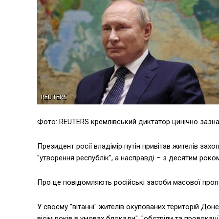
Фото: REUTERS кремлівський диктатор цинічно зазна
Президент росії владімір путін привітав жителів зах
"утворення республік", а насправді – з десятим роком
Про це повідомляють російські засоби масової проп
У своєму "вітанні" жителів окупованих територій Дон
вісім років в умовах блокади", "обстріли та провокац