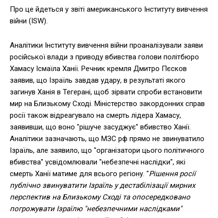
Про це йдеться у звіті американського Інституту вивчення
війни (ISW).
Аналітики Інституту вивчення війни проаналізували заяви
російської влади з приводу вбивства голови політбюро
Хамасу Ісмаїла Ханії. Речник кремля Дмитро Пєсков
заявив, що Ізраїль завдав удару, в результаті якого
загинув Ханія в Тегерані, щоб зірвати спроби встановити
мир на Близькому Сході. Міністерство закордонних справ
росії також відреагувало на смерть лідера Хамасу,
заявивши, що воно "рішуче засуджує" вбивство Ханії.
Аналітики зазначають, що МЗС рф прямо не звинуватило
Ізраїль, але заявило, що "організатори цього політичного
вбивства" усвідомлювали "небезпечні наслідки", які
смерть Ханії матиме для всього регіону. "
Рішення росії
публічно звинуватити Ізраїль у дестабілізації мирних
перспектив на Близькому Сході та опосередковано
погрожувати Ізраїлю "небезпечними наслідками"