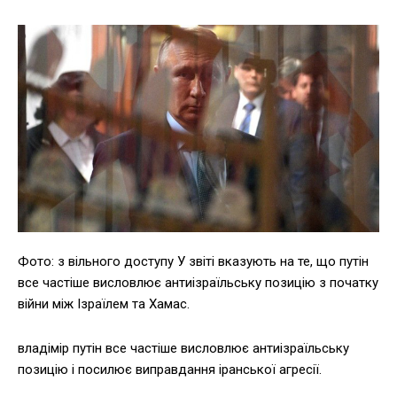
Фото: з вільного доступу У звіті вказують на те, що путін
все частіше висловлює антиізраїльську позицію з початку
війни між Ізраїлем та Хамас.
владімір путін все частіше висловлює антиізраїльську
позицію і посилює виправдання іранської агресії.