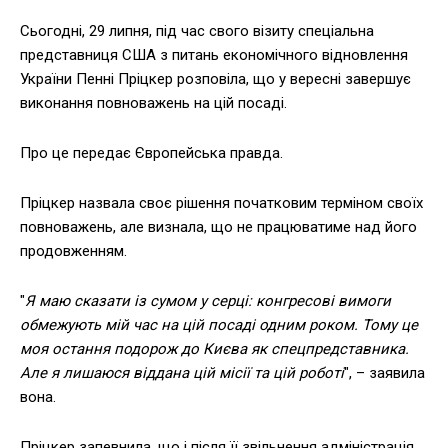
Сьогодні, 29 липня, під час свого візиту спеціальна
представниця США з питань економічного відновлення
України Пенні Пріцкер розповіла, що у вересні завершує
виконання повноважень на цій посаді.
Про це передає Європейська правда.
Пріцкер назвала своє рішення початковим терміном своїх
повноважень, але визнала, що не працюватиме над його
продовженням.
"
Я маю сказати із сумом у серці: конгресові вимоги
обмежують мій час на цій посаді одним роком. Тому це
моя остання подорож до Києва як спецпредставника.
Але я лишаюся віддана цій місії та цій роботі
", – заявила
вона.
Пріцкер запевнила, що і після її звільнення адміністрація