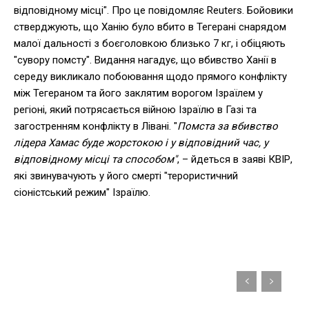
відповідному місці". Про це повідомляє Reuters. Бойовики
стверджують, що Ханію було вбито в Тегерані снарядом
малої дальності з боєголовкою близько 7 кг, і обіцяють
"сувору помсту". Видання нагадує, що вбивство Ханії в
середу викликало побоювання щодо прямого конфлікту
між Тегераном та його заклятим ворогом Ізраїлем у
регіоні, який потрясається війною Ізраїлю в Газі та
загостренням конфлікту в Лівані. "
Помста за вбивство
лідера Хамас буде жорстокою і у відповідний час, у
відповідному місці та способом"
, – йдеться в заяві КВІР,
які звинувачують у його смерті "терористичний
сіоністський режим" Ізраїлю.