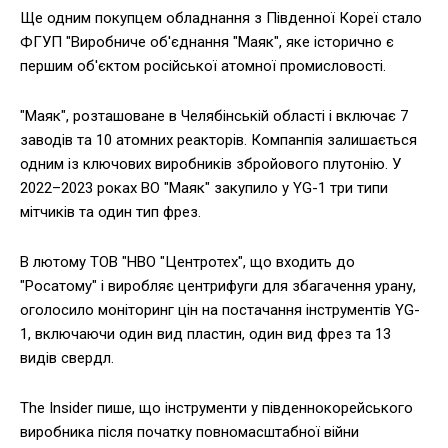
Ще одним покупцем обладнання з Південної Кореї стало
ФГУП "Виробниче об'єднання "Маяк", яке історично є
першим об'єктом російської атомної промисловості.
"Маяк", розташоване в Челябінській області і включає 7
заводів та 10 атомних реакторів. Компанпія залишається
одним із ключових виробників збройового плутонію. У
2022–2023 роках ВО "Маяк" закупило у YG-1 три типи
мітчиків та один тип фрез.
В лютому ТОВ "НВО "Центротех", що входить до
"Росатому" і виробляє центрифуги для збагачення урану,
оголосило моніторинг цін на постачання інструментів YG-
1, включаючи один вид пластин, один вид фрез та 13
видів свердл.
The Insider пише, що інструменти у південнокорейського
виробника після початку повномасштабної війни