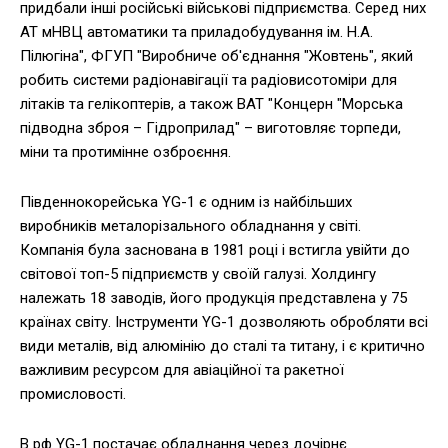
придбали інші російські військові підприємства. Серед них
АТ мНВЦ автоматики та приладобудування ім. Н.А.
Пілюгіна", ФГУП "Виробниче об'єднання "Жовтень", який
робить системи радіонавігації та радіовисотоміри для
літаків та гелікоптерів, а також ВАТ "Концерн "Морська
підводна зброя – Гідроприлад" – виготовляє торпеди,
міни та протимінне озброєння.
Південнокорейська YG-1 є одним із найбільших
виробників металорізального обладнання у світі.
Компанія була заснована в 1981 році і встигла увійти до
світової топ-5 підприємств у своїй галузі. Холдингу
належать 18 заводів, його продукція представлена у 75
країнах світу. Інструменти YG-1 дозволяють обробляти всі
види металів, від алюмінію до сталі та титану, і є критично
важливим ресурсом для авіаційної та ракетної
промисловості.
В рф YG-1 постачає обладнання через дочірнє