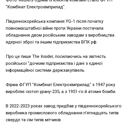
Фото: Reuters Одним із клієнтів компанії стало ФГУП
"Комбінат Електрохімприлад".
Південнокорейська компанія YG-1 після початку
повномасштабної війни проти України постачала
обладнання двом російським заводам з виробництва
ядерної зброї та іншим підприємства ВПК рф.
Про це пише The Insider, посилаючись на звітність
російської "дочким підприємства і дані з єдиної
інформаційної системи держзакупівель.
Фірма ФГУП "Комбінат Електрохімприлад" з 1947 року
виробляє ізотоп урану-235, а з 1951-го й атомні бомби.
В 2022-2023 роках завод придбав у південнокорейського
виробника промислового обладнання п'ятнадцять типів
свердл та сім типів мітчиків.