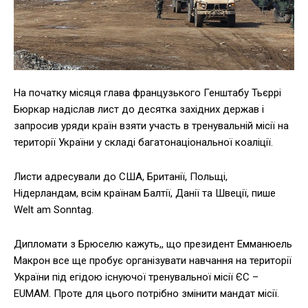
На початку місяця глава французького Генштабу Тьєррі
Бюркар надіслав лист до десятка західних держав і
запросив уряди країн взяти участь в тренувальній місії на
території України у складі багатонаціональної коаліції.
Листи адресували до США, Британії, Польщі,
Нідерландам, всім країнам Балтії, Данії та Швеції, пише
Welt am Sonntag.
Дипломати з Брюселю кажуть,, що президент Емманюель
Макрон все ще пробує організувати навчання на території
України під егідою існуючої тренувальної місії ЄС –
EUMAM. Проте для цього потрібно змінити мандат місії.