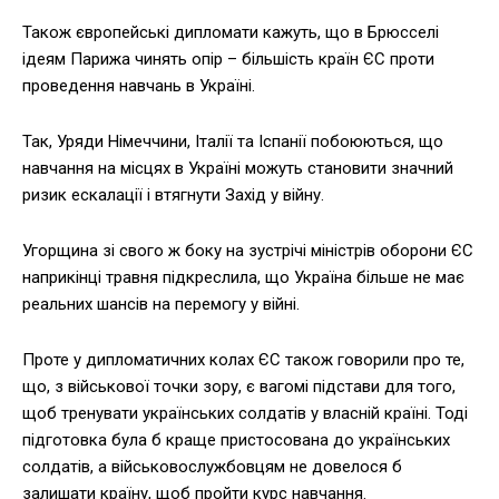
Також європейські дипломати кажуть, що в Брюсселі
ідеям Парижа чинять опір – більшість країн ЄС проти
проведення навчань в Україні.
Так, Уряди Німеччини, Італії та Іспанії побоюються, що
навчання на місцях в Україні можуть становити значний
ризик ескалації і втягнути Захід у війну.
Угорщина зі свого ж боку на зустрічі міністрів оборони ЄС
наприкінці травня підкреслила, що Україна більше не має
реальних шансів на перемогу у війні.
Проте у дипломатичних колах ЄС також говорили про те,
що, з військової точки зору, є вагомі підстави для того,
щоб тренувати українських солдатів у власній країні. Тоді
підготовка була б краще пристосована до українських
солдатів, а військовослужбовцям не довелося б
залишати країну, щоб пройти курс навчання.