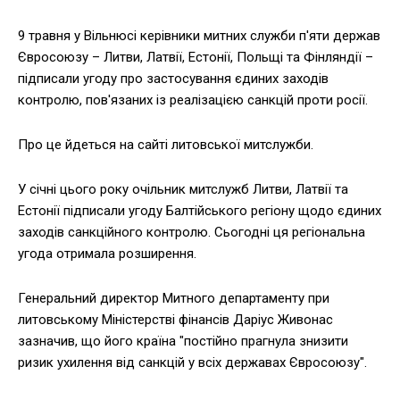
9 травня у Вільнюсі керівники митних служби п'яти держав
Євросоюзу – Литви, Латвії, Естонії, Польщі та Фінляндії –
підписали угоду про застосування єдиних заходів
контролю, пов'язаних із реалізацією санкцій проти росії.
Про це йдеться на сайті литовської митслужби.
У січні цього року очільник митслужб Литви, Латвії та
Естонії підписали угоду Балтійського регіону щодо єдиних
заходів санкційного контролю. Сьогодні ця регіональна
угода отримала розширення.
Генеральний директор Митного департаменту при
литовському Міністерстві фінансів Даріус Живонас
зазначив, що його країна "постійно прагнула знизити
ризик ухилення від санкцій у всіх державах Євросоюзу".