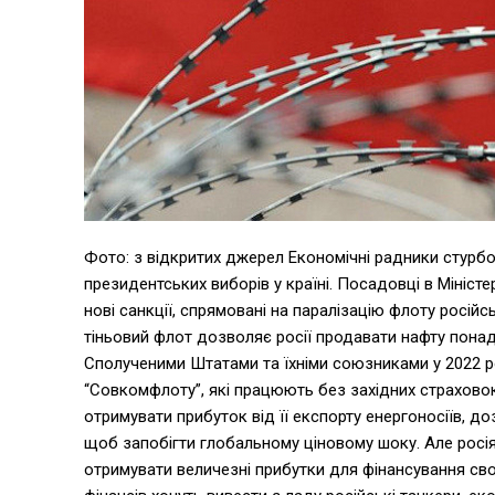
Фото: з відкритих джерел Економічні радники стурб
президентських виборів у країні. Посадовці в Мініс
нові санкції, спрямовані на паралізацію флоту росій
тіньовий флот дозволяє росії продавати нафту понад
Сполученими Штатами та їхніми союзниками у 2022 ро
“Совкомфлоту”, які працюють без західних страховок
отримувати прибуток від її експорту енергоносіїв, д
щоб запобігти глобальному ціновому шоку. Але рос
отримувати величезні прибутки для фінансування свої