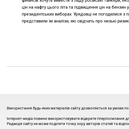
фінансів хочуть вивести з ладу російські танкери, е
цін на нафту цього літа та підвищення цін на бензи
президентських виборах. Урядовці не погодилися з п
представили їм аналізи, які свідчать про низькі ризи
Використання будь-яких матеріалів сайту дозволяється за умови по
Інтернет-медіа повинні використовувати відкрите гіперпосилання д
Редакція сайту не може поділяти точку зору авторів статей та відпо