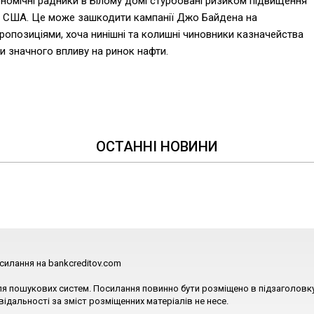
кономічні радники в Білому домі стурбовані ризиком підвищення
н у США. Це може зашкодити кампанії Джо Байдена на
ропозиціями, хоча нинішні та колишні чиновники казначейства
ки значного впливу на ринок нафти.
ОСТАННІ НОВИНИ
силання на bankcreditov.com
ля пошукових систем. Посилання повинно бути розміщено в підзаголовку
відальності за зміст розміщенних матеріалів не несе.