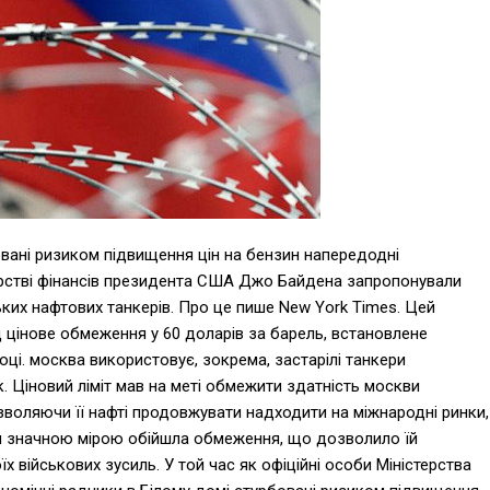
овані ризиком підвищення цін на бензин напередодні
терстві фінансів президента США Джо Байдена запропонували
ських нафтових танкерів. Про це пише New York Times. Цей
 цінове обмеження у 60 доларів за барель, встановлене
ці. москва використовує, зокрема, застарілі танкери
. Ціновий ліміт мав на меті обмежити здатність москви
озволяючи її нафті продовжувати надходити на міжнародні ринки,
ія значною мірою обійшла обмеження, що дозволило їй
х військових зусиль. У той час як офіційні особи Міністерства