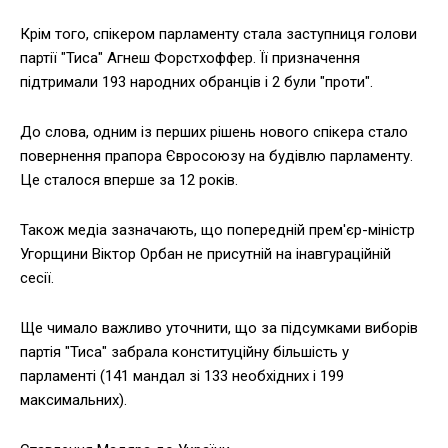
Крім того, спікером парламенту стала заступниця голови
партії "Тиса" Агнеш Форстхоффер. Її призначення
підтримали 193 народних обранців і 2 були "проти".
До слова, одним із перших рішень нового спікера стало
повернення прапора Євросоюзу на будівлю парламенту.
Це сталося вперше за 12 років.
Також медіа зазначають, що попередній прем'єр-міністр
Угорщини Віктор Орбан не присутній на інавгураційній
сесії.
Ще чимало важливо уточнити, що за підсумками виборів
партія "Тиса" забрала конституційну більшість у
парламенті (141 мандал зі 133 необхідних і 199
максимальних).