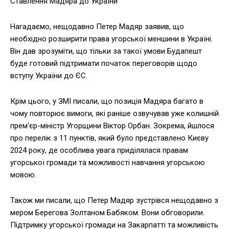
Ставлення Мадяра до України
Нагадаємо, нещодавно Петер Мадяр заявив, що
необхідно розширити права угорської меншини в Україні.
Він дав зрозуміти, що тільки за такої умови Будапешт
буде готовий підтримати початок переговорів щодо
вступу України до ЄС.
Крім цього, у ЗМІ писали, що позиція Мадяра багато в
чому повторює вимоги, які раніше озвучував уже колишній
прем'єр-міністр Угорщини Віктор Орбан. Зокрема, йшлося
про перелік з 11 пунктів, який було представлено Києву
2024 року, де особлива увага приділялася правам
угорської громади та можливості навчання угорською
мовою.
Також ми писали, що Петер Мадяр зустрівся нещодавно з
мером Берегова Золтаном Бабяком. Вони обговорили.
Підтримку угорської громади на Закарпатті та можливість