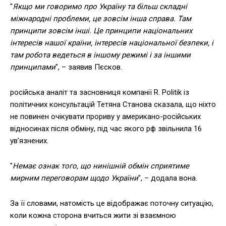
"
Якщо ми говоримо про Україну та більш складні
міжнародні проблеми, це зовсім інша справа. Там
принципи зовсім інші. Це принципи національних
інтересів нашої країни, інтересів національної безпеки, і
там робота ведеться в іншому режимі і за іншими
принципами
", – заявив Пєсков.
російська аналіт та засновниця компанії R. Politik із
політичних консультацій Тетяна Станова сказала, що ніхто
не повинен очікувати прориву у американо-російських
відносинах після обміну, під час якого рф звільнила 16
ув’язнених.
"
Немає ознак того, що нинішній обмін сприятиме
мирним переговорам щодо України
", – додала вона.
За її словами, натомість це відображає поточну ситуацію,
коли кожна сторона вчиться жити зі взаємною