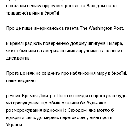
показали велику прірву між росією та Заходом на тлі
триваючої війни в Україні.
Про це пише американська газета The Washington Post.
В кремлі радіють поверненню додому шпигунів і кілера,
яких обміняли на американських заручників та власних
дисидентів.
Проте це ніяк не свідчить про наближення миру в Україні,
пише видання.
речник Кремля Дмитро Пєсков швидко спростував будь-
які припущення, що обмін означав би будь-яке
розморожування відносин із Заходом, яке могло б
відкрити шлях до мирних переговорів у війні проти
України.