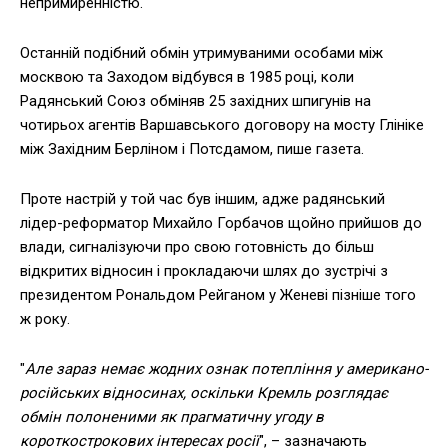
непримиренністю.
Останній подібний обмін утримуваними особами між
москвою та Заходом відбувся в 1985 році, коли
Радянський Союз обміняв 25 західних шпигунів на
чотирьох агентів Варшавського договору на мосту Глініке
між Західним Берліном і Потсдамом, пише газета.
Проте настрій у той час був іншим, адже радянський
лідер-реформатор Михайло Горбачов щойно прийшов до
влади, сигналізуючи про свою готовність до більш
відкритих відносин і прокладаючи шлях до зустрічі з
президентом Рональдом Рейганом у Женеві пізніше того
ж року.
"
Але зараз немає жодних ознак потепління у американо-
російських відносинах, оскільки Кремль розглядає
обмін полоненими як прагматичну угоду в
короткострокових інтересах росії
", – зазначають