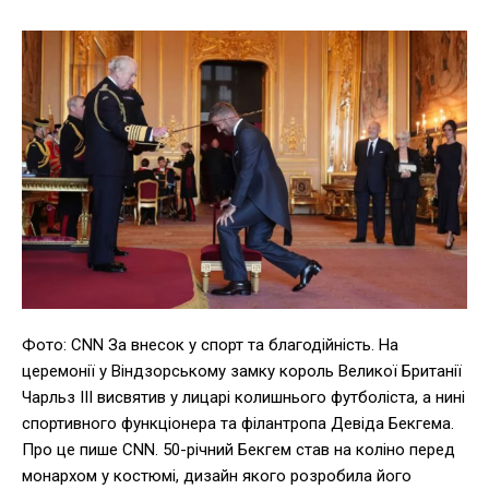
Фото: CNN За внесок у спорт та благодійність. На
церемонії у Віндзорському замку король Великої Британії
Чарльз ІІІ висвятив у лицарі колишнього футболіста, а нині
спортивного функціонера та філантропа Девіда Бекгема.
Про це пише СNN. 50-річний Бекгем став на коліно перед
монархом у костюмі, дизайн якого розробила його