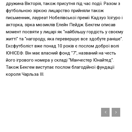
дружина Вікторія, також присутня під час події. Разом з
футбольною зіркою лицарство прийняли також
письменник, лауреат Нобелівської премії Кадзуо Ісігуро і
акторка, зірка мюзиклів Елейн Пейдж. Бекгем описав
момент посвяти у лицарі як "найбільшу гордість у своєму
житті" та "нагороду, яка перевершує все здобуте раніше".
Ексфутболіст вже понад 10 років є послом доброї волі
ЮНІСЕФ. Він має власний фонд "7", названий на честь
його ігрового номера у складі "Манчестер Юнайтед".
Також Бекгем виступає послом благодійної фундації
короля Чарльза ІІІ.