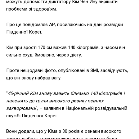
можуть допомогти диктатору Кім Чен Ину вирішити
проблеми зі здоров'ям.
Про це повідомляє АР, посилаючись на дані розвідки
Південної Кореї.
Кім при зрості 170 см важив 140 кілограмів, з часом він
сильно схуд, ймовірно, через дієту.
Проте нещодавні фото, опубліковані в ЗМІ, засвідчують,
що він знову набрав вагу.
"
40-річний Кім знову важить близько 140 кілограмів і
належить до групи високого ризику певних
захворювань
", – заявили в Національній розвідувальній
службі Південної Кореї.
Вони додали, що у Кіма з 30 років є ознаки високого
тиску і діабету, тому можливо, що з часом він буде