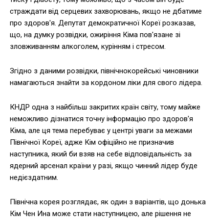
страждати від серцевих захворювань, якщо не дбатиме
про здоров'я. Депутат демократичної Кореї розказав,
що, на думку розвідки, ожиріння Кіма пов'язане зі
зловживанням алкоголем, курінням і стресом.
Згідно з даними розвідки, північнокорейські чиновники
намагаються знайти за кордоном ліки для свого лідера.
КНДР одна з найбільш закритих країн світу, тому майже
неможливо дізнатися точну інформацію про здоров'я
Кіма, але ця тема перебуває у центрі уваги за межами
Північної Кореї, адже Кім офіційно не призначив
наступника, який би взяв на себе відповідальність за
ядерний арсенал країни у разі, якщо чинний лідер буде
недієздатним.
Північна корея розглядає, як один з варіантів, що донька
Кім Чен Ина може стати наступницею, але рішення не