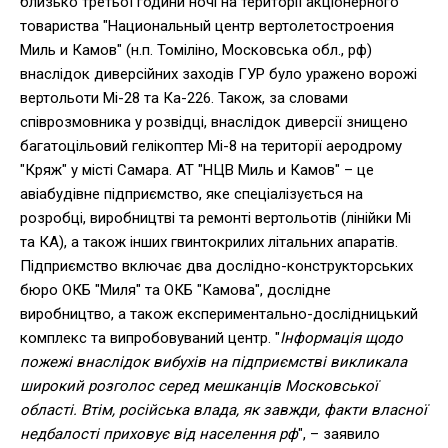
близько третьої години ночі на території акціонерного
товариства "Национальный центр вертолетостроения
Миль и Камов" (н.п. Томіліно, Московська обл., рф)
внаслідок диверсійних заходів ГУР було уражено ворожі
вертольоти Мі-28 та Ка-226. Також, за словами
співрозмовника у розвідці, внаслідок диверсії знищено
багатоцільовий гелікоптер Мі-8 на території аеродрому
"Кряж" у місті Самара. АТ "НЦВ Миль и Камов" – це
авіабудівне підприємство, яке спеціалізується на
розробці, виробництві та ремонті вертольотів (лінійки Мі
та КА), а також інших гвинтокрилих літальних апаратів.
Підприємство включає два дослідно-конструкторських
бюро ОКБ "Миля" та ОКБ "Камова", дослідне
виробництво, а також експериментально-дослідницький
комплекс та випробовуваний центр. "
Інформація щодо
пожежі внаслідок вибухів на підприємстві викликала
широкий розголос серед мешканців Московської
області. Втім, російська влада, як завжди, факти власної
недбалості приховує від населення рф
", – заявило