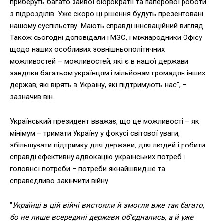
приберуть багато зайвої бюрократії та паперової роботи
з підрозділів. Уже скоро ці рішення будуть презентовані
нашому суспільству. Мають справді інноваційний вигляд.
Також сьогодні доповідали і МЗС, і міжнародники Офісу
щодо наших особливих зовнішньополітичних
можливостей – можливостей, які є в нашої держави
завдяки багатьом українцям і мільйонам громадян інших
держав, які вірять в Україну, які підтримують нас", –
зазначив він.
Український президент вважає, що це можливості – як
мінімум – тримати Україну у фокусі світової уваги,
збільшувати підтримку для держави, для людей і робити
справді ефективну адвокацію українських потреб і
головної потреби – потреби якнайшвидше та
справедливо закінчити війну.
"
Українці в цій війні вистояли й змогли вже так багато,
бо не лише всередині держави об’єднались, а й уже