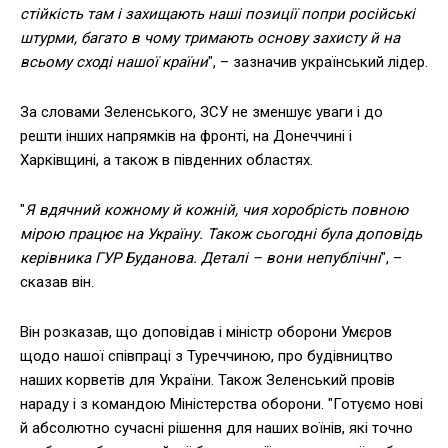
стійкість там і захищають наші позиції попри російські
штурми, багато в чому тримають основу захисту й на
всьому сході нашої країни
", – зазначив український лідер.
За словами Зеленського, ЗСУ не зменшує уваги і до
решти інших напрямків на фронті, на Донеччині і
Харківщині, а також в південних областях.
"
Я вдячний кожному й кожній, чия хоробрість повною
мірою працює на Україну. Також сьогодні була доповідь
керівника ГУР Буданова. Деталі – вони непублічні
", –
сказав він.
Він розказав, що доповідав і міністр оборони Умєров
щодо нашої співпраці з Туреччиною, про будівництво
наших корветів для України. Також Зеленський провів
нараду і з командою Міністерства оборони. "Готуємо нові
й абсолютно сучасні рішення для наших воїнів, які точно