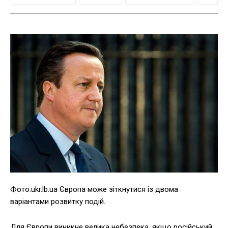
Фото:ukr.lb.ua Європа може зіткнутися із двома
варіантами розвитку подій.
Для Європи виникне велика небезпека, якщо російський