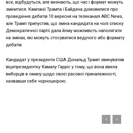
все, відбудуться, але визнають, що час і формат можуть
змінитися. Кампанії Трампа і Байдена домовилися про
проведення дебатів 10 вересня на телеканалі ABC News,
але Трамп припустив, що зміна кандидата на чолі списку
Демократичної партії дала йому можливість наполягати
на змінах, які можуть стосуватися ведучого або формату
дебатів.
Кандидат у президенти США Дональд Трамп звинуватив
віцепрезидентку Камалу Гарріс у тому, що вона ввела
виборців в оману щодо своєї расової приналежності,
назвавши себе чорношкірою.