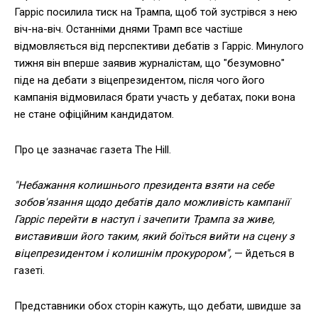
Гарріс посилила тиск на Трампа, щоб той зустрівся з нею
віч-на-віч. Останніми днями Трамп все частіше
відмовляється від перспективи дебатів з Гарріс. Минулого
тижня він вперше заявив журналістам, що "безумовно"
піде на дебати з віцепрезидентом, після чого його
кампанія відмовилася брати участь у дебатах, поки вона
не стане офіційним кандидатом.
Про це зазначає газета The Hill.
"Небажання колишнього президента взяти на себе
зобов'язання щодо дебатів дало можливість кампанії
Гарріс перейти в наступ і зачепити Трампа за живе,
виставивши його таким, який боїться вийти на сцену з
віцепрезидентом і колишнім прокурором",
— йдеться в
газеті.
Представники обох сторін кажуть, що дебати, швидше за