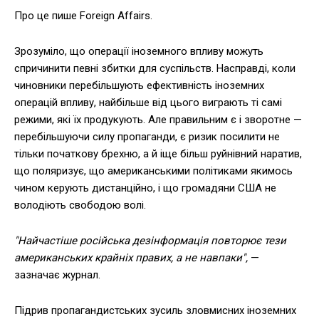
Про це пише Foreign Affairs.
Зрозуміло, що операції іноземного впливу можуть
спричинити певні збитки для суспільств. Насправді, коли
чиновники перебільшують ефективність іноземних
операцій впливу, найбільше від цього виграють ті самі
режими, які їх продукують. Але правильним є і зворотне —
перебільшуючи силу пропаганди, є ризик посилити не
тільки початкову брехню, а й іще більш руйнівний наратив,
що поляризує, що американськими політиками якимось
чином керують дистанційно, і що громадяни США не
володіють свободою волі.
"Найчастіше російська дезінформація повторює тези
американських крайніх правих, а не навпаки",
—
зазначає журнал.
Підрив пропагандистських зусиль зловмисних іноземних