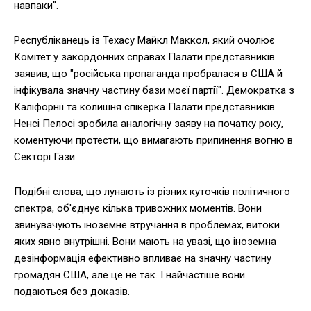
навпаки".
Республіканець із Техасу Майкл Маккол, який очолює
Комітет у закордонних справах Палати представників
заявив, що "російська пропаганда пробралася в США й
інфікувала значну частину бази моєї партії". Демократка з
Каліфорнії та колишня спікерка Палати представників
Ненсі Пелосі зробила аналогічну заяву на початку року,
коментуючи протести, що вимагають припинення вогню в
Секторі Гази.
Подібні слова, що лунають із різних куточків політичного
спектра, об'єднує кілька тривожних моментів. Вони
звинувачують іноземне втручання в проблемах, витоки
яких явно внутрішні. Вони мають на увазі, що іноземна
дезінформація ефективно впливає на значну частину
громадян США, але це не так. І найчастіше вони
подаються без доказів.