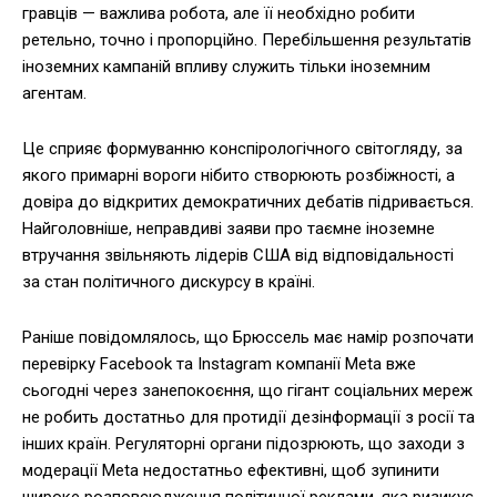
гравців — важлива робота, але її необхідно робити
ретельно, точно і пропорційно. Перебільшення результатів
іноземних кампаній впливу служить тільки іноземним
агентам.
Це сприяє формуванню конспірологічного світогляду, за
якого примарні вороги нібито створюють розбіжності, а
довіра до відкритих демократичних дебатів підривається.
Найголовніше, неправдиві заяви про таємне іноземне
втручання звільняють лідерів США від відповідальності
за стан політичного дискурсу в країні.
Раніше повідомлялось, що Брюссель має намір розпочати
перевірку Facebook та Instagram компанії Meta вже
сьогодні через занепокоєння, що гігант соціальних мереж
не робить достатньо для протидії дезінформації з росії та
інших країн. Регуляторні органи підозрюють, що заходи з
модерації Meta недостатньо ефективні, щоб зупинити
широке розповсюдження політичної реклами, яка ризикує