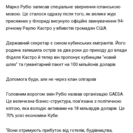
Марко Рубіо записав спеціальне звернення іспанською
мовою. Це сталося одразу після того, як велике журі
присяжних у Флориді висунуло офіційні звинувачення 94-
річному Раулю Кастро у вбивстві громадян США.
Державний секретар є сином кубинських емігрантів. Його
родина залишила острів за два роки до приходу до влади
Фіделя Кастро й тепер він пропонує кубинцям "новий
шлях" та гуманітарний пакет на 100 мільйонів доларів.
Допомога буде, але не через клан олігархів
Головним ворогом змін Рубіо назвав організацію GAESA.
Це величезна бізнес-структура, пов'язана з політичною
елітою, яка володіє активами на 18 мільярдів доларів. Це
70% усієї економіки Куби.
"Вони отримують прибуток від готелів, будівництва,