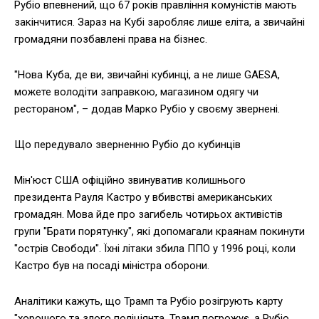
Рубіо впевнений, що 67 років правління комуністів мають
закінчитися. Зараз на Кубі заробляє лише еліта, а звичайні
громадяни позбавлені права на бізнес.
"Нова Куба, де ви, звичайні кубинці, а не лише GAESA,
можете володіти заправкою, магазином одягу чи
рестораном", – додав Марко Рубіо у своєму звернені.
Що передувало зверненню Рубіо до кубинців
Мін'юст США офіційно звинуватив колишнього
президента Рауля Кастро у вбивстві американських
громадян. Мова йде про загибель чотирьох активістів
групи "Брати порятунку", які допомагали краянам покинути
"острів Свободи". Їхні літаки збила ППО у 1996 році, коли
Кастро був на посаді міністра оборони.
Аналітики кажуть, що Трамп та Рубіо розігрують карту
"хорошого та злого поліціянта. Трамп погрожує, а Рубіо