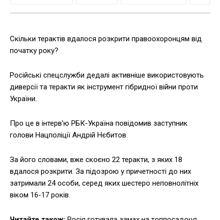
Скільки терактів вдалося розкрити правоохоронцям від
початку року?
Російські спецслужби дедалі активніше використовують
диверсії та теракти як інструмент гібридної війни проти
України.
Про це в інтерв'ю РБК-Україна повідомив заступник
голови Нацполіції Андрій Нєбитов.
За його словами, вже скоєно 22 теракти, з яких 18
вдалося розкрити. За підозрою у причетності до них
затримали 24 особи, серед яких шестеро неповнолітніх
віком 16-17 років.
Читайте також:
Росія готувала замах на топпосадоця