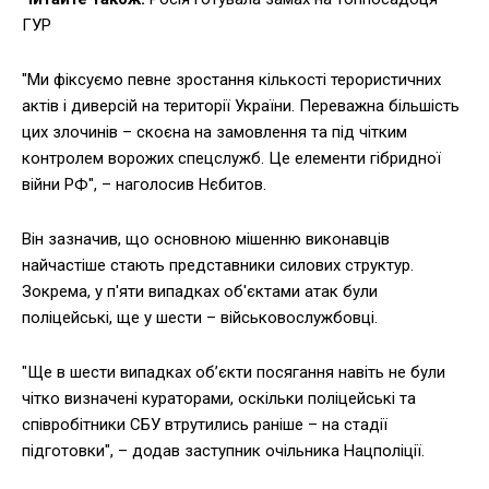
ГУР
"Ми фіксуємо певне зростання кількості терористичних
актів і диверсій на території України. Переважна більшість
цих злочинів – скоєна на замовлення та під чітким
контролем ворожих спецслужб. Це елементи гібридної
війни РФ", – наголосив Нєбитов.
Він зазначив, що основною мішенню виконавців
найчастіше стають представники силових структур.
Зокрема, у п'яти випадках об'єктами атак були
поліцейські, ще у шести – військовослужбовці.
"Ще в шести випадках об’єкти посягання навіть не були
чітко визначені кураторами, оскільки поліцейські та
співробітники СБУ втрутились раніше – на стадії
підготовки", – додав заступник очільника Нацполіції.