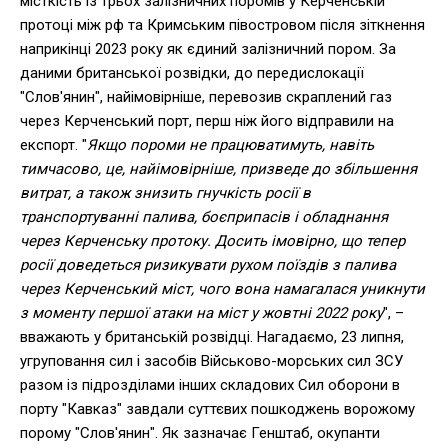
місткість із трьох залізничних поромів у Керченській
протоці між рф та Кримським півостровом після зіткнення
наприкінці 2023 року як єдиний залізничний пором. За
даними британської розвідки, до передислокації
"Слов'янин", найімовірніше, перевозив скраплений газ
через Керченський порт, перш ніж його відправили на
експорт. "
Якщо пороми не працюватимуть, навіть
тимчасово, це, найімовірніше, призведе до збільшення
витрат, а також знизить гнучкість росії в
транспортуванні палива, боєприпасів і обладнання
через Керченську протоку. Досить імовірно, що тепер
росії доведеться ризикувати рухом поїздів з палива
через Керченський міст, чого вона намагалася уникнути
з моменту першої атаки на міст у жовтні 2022 року
", –
вважають у британській розвідці. Нагадаємо, 23 липня,
угруповання сил і засобів Військово-морських сил ЗСУ
разом із підрозділами інших складових Сил оборони в
порту "Кавказ" завдали суттєвих пошкоджень ворожому
порому "Слов'янин". Як зазначає Генштаб, окупанти